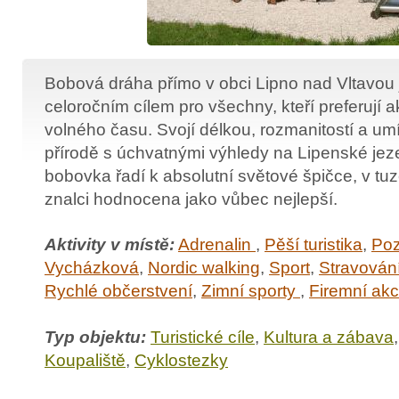
Bobová dráha přímo v obci Lipno nad Vltavou 
celoročním cílem pro všechny, kteří preferují ak
volného času. Svojí délkou, rozmanitostí a um
přírodě s úchvatnými výhledy na Lipenské jez
bobovka řadí k absolutní světové špičce, v t
znalci hodnocena jako vůbec nejlepší.
Aktivity v místě:
Adrenalin
,
Pěší turistika
,
Poz
Vycházková
,
Nordic walking
,
Sport
,
Stravován
Rychlé občerstvení
,
Zimní sporty
,
Firemní ak
Typ objektu:
Turistické cíle
,
Kultura a zábava
Koupaliště
,
Cyklostezky