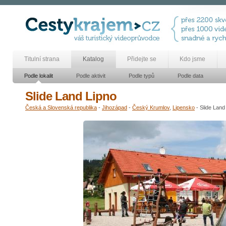
Titulní strana
Katalog
Přidejte se
Kdo jsme
Podle lokalit
Podle aktivit
Podle typů
Podle data
Slide Land Lipno
Česká a Slovenská republika
-
Jihozápad
-
Český Krumlov
,
Lipensko
- Slide Land