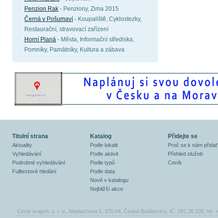
Penzion Rak
- Penziony, Zima 2015
Černá v Pošumaví
- Koupaliště, Cyklostezky,
Restaurační, stravovací zařízení
Horní Planá
- Města, Informační střediska,
Pomníky, Památníky, Kultura a zábava
Titulní strana
Katalog
Přidejte se
Aktuality
Podle lokalit
Proč se k nám přidat
Vyhledávání
Podle aktivit
Přehled služeb
Podrobné vyhledávání
Podle typů
Ceník
Fulltextové hledání
Podle data
Nově v katalogu
Nejbližší akce
Cesty krajem, s. r. o., Neplachova 1, 370 04, České Budějovice, IČ: 281 26 335, tel.