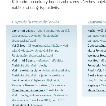
Kliknutím na odkazy budou zobrazeny všechny objek
nabízející daný typ aktivity.
Ubytování a stravování v okolí
Zajímavá mí
Lipno nad Vltavou
- Vodní plochy, Koupaliště,
Klášter Vyšší 
Cyklostezky, Ubytování, Restaurační,
památky, Koste
stravovací zařízení
památky, Hist
Vyšší Brod
- Církevní památky, Kláštery, Vodní
Čertova stěna
toky, Cyklostezky, Ubytování, Kempy,
Marta Frymbu
Restaurační, stravovací zařízení
Wellness Hote
Vodní nádrž Lipno
- Informační střediska,
Kovářov
- Měst
Turistické cíle, Vodní plochy
Frymburk
- Měs
Vodní elektrárna Lipno
- Informační střediska,
Přední Výtoň
-
Turistické cíle, Vodní a jaderné elektrárny
Stezka koruna
Lesní pension Kobylnice
- Ubytování,
cíle, Rozhledn
Penziony, Rekreační zařízení, Restaurace
Kapličky
- Ces
Rosenberger Lipno-Line
- Turistické cíle,
Maria Rast am
Vodní plochy, Kultura a zábava, Restaurační,
stravovací zařízení, Léto 2012, Léto 2015
Hotel Maxant
- Ubytování