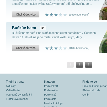
a dalších domácích zvířat. Ukázky dojení, stříhání ovcí nebo ...
(13570 hodnocení)
Buškův hamr
Buškův hamr patří k nejstarším technickým památkám v Čechách.
Už ve 14. století na jeho místě stával kostní mlýn, který ...
(11814 hodnocení)
1
2
3
Titulní strana
Katalog
Přidejte se
Aktuality
Podle lokalit
Proč se k nám přidat
Vyhledávání
Podle aktivit
Přehled služeb
Podrobné vyhledávání
Podle typů
Ceník
Fulltextové hledání
Podle data
Nově v katalogu