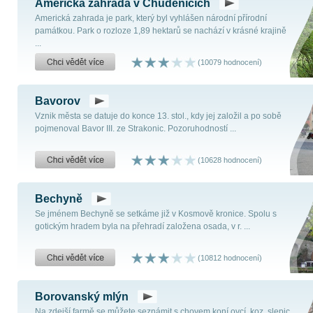
Americká zahrada v Chudenicích
Americká zahrada je park, který byl vyhlášen národní přírodní
památkou. Park o rozloze 1,89 hektarů se nachází v krásné krajině
...
(10079 hodnocení)
Bavorov
Vznik města se datuje do konce 13. stol., kdy jej založil a po sobě
pojmenoval Bavor III. ze Strakonic. Pozoruhodností ...
(10628 hodnocení)
Bechyně
Se jménem Bechyně se setkáme již v Kosmově kronice. Spolu s
gotickým hradem byla na přehradí založena osada, v r. ...
(10812 hodnocení)
Borovanský mlýn
Na zdejší farmě se můžete seznámit s chovem koní,ovcí, koz, slepic