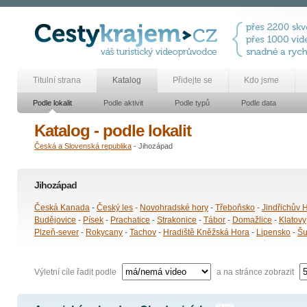
Titulní strana
Katalog
Přidejte se
Kdo jsme
Podle lokalit
Podle aktivit
Podle typů
Podle data
Katalog - podle lokalit
Česká a Slovenská republika
- Jihozápad
Jihozápad
Česká Kanada
-
Český les
-
Novohradské hory
-
Třeboňsko
-
Jindřichův 
Budějovice
-
Písek
-
Prachatice
-
Strakonice
-
Tábor
-
Domažlice
-
Klatovy
Plzeň-sever
-
Rokycany
-
Tachov
-
Hradiště Kněžská Hora
-
Lipensko
-
Š
Výletní cíle řadit podle
a na stránce zobrazit