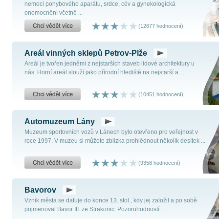
nemoci pohybového aparátu, srdce, cév a gynekologická
onemocnění včetně ...
(12677 hodnocení)
Areál vinných sklepů Petrov-Plže
Areál je tvořen jedněmi z nejstarších staveb lidové architektury u
nás. Horní areál slouží jako přírodní hlediště na nejstarší a ...
(10451 hodnocení)
Automuzeum Lány
Muzeum sportovních vozů v Lánech bylo otevřeno pro veřejnost v
roce 1997. V muzeu si můžete zblízka prohlédnout několik desítek ...
(9358 hodnocení)
Bavorov
Vznik města se datuje do konce 13. stol., kdy jej založil a po sobě
pojmenoval Bavor III. ze Strakonic. Pozoruhodností ...