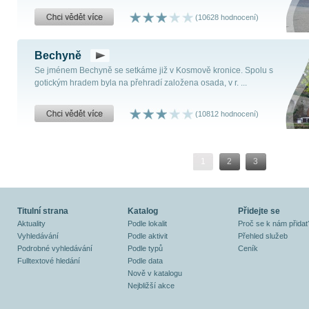
(10628 hodnocení)
Bechyně
Se jménem Bechyně se setkáme již v Kosmově kronice. Spolu s
gotickým hradem byla na přehradí založena osada, v r. ...
(10812 hodnocení)
1
2
3
Titulní strana
Katalog
Přidejte se
Aktuality
Podle lokalit
Proč se k nám přidat
Vyhledávání
Podle aktivit
Přehled služeb
Podrobné vyhledávání
Podle typů
Ceník
Fulltextové hledání
Podle data
Nově v katalogu
Nejbližší akce