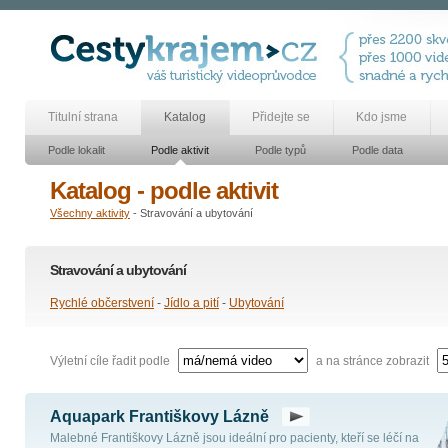
Titulní strana
Katalog
Přidejte se
Kdo jsme
Podle lokalit
Podle aktivit
Podle typů
Podle data
Katalog - podle aktivit
Všechny aktivity
- Stravování a ubytování
Stravování a ubytování
Rychlé občerstvení
-
Jídlo a pití
-
Ubytování
Výletní cíle řadit podle
a na stránce zobrazit
Aquapark Františkovy Lázně
Malebné Františkovy Lázně jsou ideální pro pacienty, kteří se léčí na