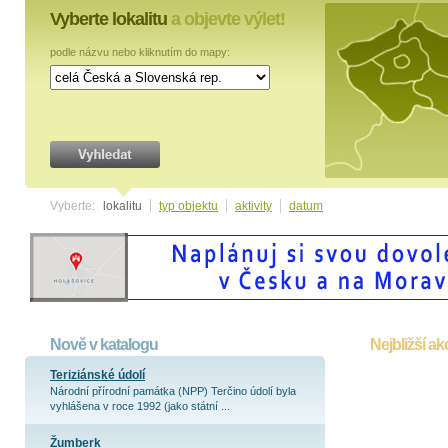
Vyberte lokalitu
a objevte výlet!
podle názvu nebo kliknutím do mapy:
Vyberte:
lokalitu
typ objektu
aktivity
datum
Nově v katalogu
Nejbližší ak
Teriziánské údolí
Národní přírodní památka (NPP) Terčino údolí byla
vyhlášena v roce 1992 (jako státní ...
Žumberk