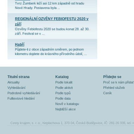
Tvrz Žumberk leží asi 12 km západně od hradu
Nové Hrady. Postavena byla ...
REGIONÁLNÍ OZVĚNY FEBIOFESTU 2020 v
září
Ozvěny Febiofestu 2020 se budou konat 28. až 30.
září. Festival se v ...
Habří
Půjdete-li z obce západním směrem, po jednom
kilometru dojdete do krásného přírodního údolí, ...
Titulní strana
Katalog
Přidejte se
Aktuality
Podle lokalit
Proč se k nám přidat
Vyhledávání
Podle aktivit
Přehled služeb
Podrobné vyhledávání
Podle typů
Ceník
Fulltextové hledání
Podle data
Nově v katalogu
Nejbližší akce
Cesty krajem, s. r. o., Neplachova 1, 370 04, České Budějovice, IČ: 281 26 335, tel.