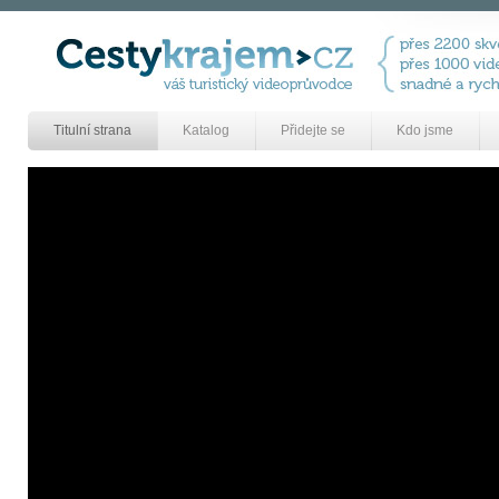
Titulní strana
Katalog
Přidejte se
Kdo jsme