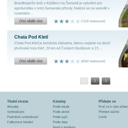
Brautfergerův dvůr v Klášterci na Šumavě je vytvořen pro
agroturistiku v srdci šumavské přírody. Nalézá se na samotě v
rozlehlém ...
(7125 hodnocení)
Chata Pod Kletí
Chata Pod Kletí je turistická základna, kterou najdete na úbočí
jihočeské hory Kleť, 20 km od Českých Budějovic a 15 ...
(8342 hodnocení)
1
2
3
Titulní strana
Katalog
Přidejte se
Aktuality
Podle lokalit
Proč se k nám přidat
Vyhledávání
Podle aktivit
Přehled služeb
Podrobné vyhledávání
Podle typů
Ceník
Fulltextové hledání
Podle data
Nově v katalogu