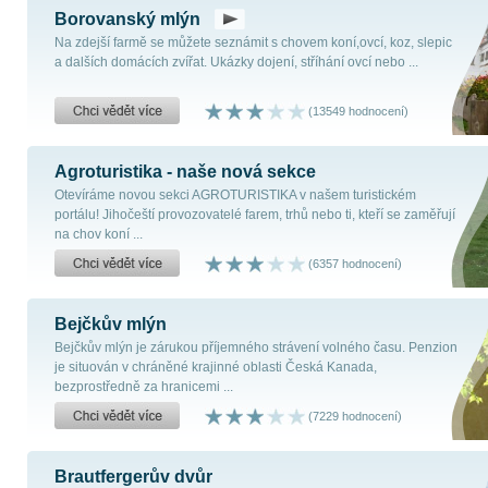
Borovanský mlýn
Na zdejší farmě se můžete seznámit s chovem koní,ovcí, koz, slepic
a dalších domácích zvířat. Ukázky dojení, stříhání ovcí nebo ...
(13549 hodnocení)
Agroturistika - naše nová sekce
Otevíráme novou sekci AGROTURISTIKA v našem turistickém
portálu! Jihočeští provozovatelé farem, trhů nebo ti, kteří se zaměřují
na chov koní ...
(6357 hodnocení)
Bejčkův mlýn
Bejčkův mlýn je zárukou příjemného strávení volného času. Penzion
je situován v chráněné krajinné oblasti Česká Kanada,
bezprostředně za hranicemi ...
(7229 hodnocení)
Brautfergerův dvůr