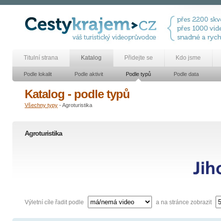
Titulní strana
Katalog
Přidejte se
Kdo jsme
Podle lokalit
Podle aktivit
Podle typů
Podle data
Katalog - podle typů
Všechny typy
- Agroturistika
Agroturistika
Výletní cíle řadit podle
a na stránce zobrazit