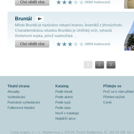
(9060 hodnocení)
Bruntál
Město Bruntál je nazýváno vstupní branou Jeseníků z jihovýchodu.
Charakteristickou siluetou Bruntálu je Uhlířský vrch, vyhaslá
čtvrtohorní sopka, jehož nadmořská ...
(9859 hodnocení)
1
2
3
Titulní strana
Katalog
Přidejte se
Aktuality
Podle lokalit
Proč se k nám přidat
Vyhledávání
Podle aktivit
Přehled služeb
Podrobné vyhledávání
Podle typů
Ceník
Fulltextové hledání
Podle data
Nově v katalogu
Nejbližší akce
Cesty krajem, s. r. o., Neplachova 1, 370 04, České Budějovice, IČ: 281 26 335, tel.