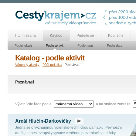
Titulní strana
Katalog
Přidejte se
Kdo jsme
Podle lokalit
Podle aktivit
Podle typů
Podle data
Katalog - podle aktivit
Všechny aktivity
-
Pěší turistika
- Poznávací
Poznávací
Výletní cíle řadit podle
a na stránce zobrazit
Areál Hlučín-Darkovičky
Jedná se o významnou vojensko-technickou památku. Pevnostní
areál je dnes evropsky vysoce ceněnou prezentací specificky