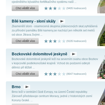
ojedinělého bývalého fortifikačního systému naší ...
(9405 hodnocení)
Bílé kameny - sloní skály
Zkamenělí sloni - osamocená skupina pískovcových skal,vyhlášená
za přírodní památku Bílé kameny,se nachází jen několik set metrů
od obce Jítrava.Svými ...
(9105 hodnocení)
Bozkovské dolomitové jeskyně
Bozkovské dolomitové jeskyně leží na severním svahu obce Bozkov
v kopcovité podkrkonošské krajině. Vchod do podzemí odkryli
dělníci při těžbě ...
(8647 hodnocení)
Brno
Brno leží v centrální části Evropy, na území České republiky.
Zároveň představuje centrum Moravy, jedné z historických zemí
Koruny české. ...