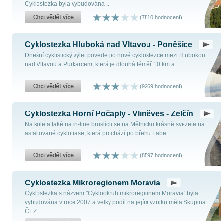
Cyklostezka byla vybudována ...
(7810 hodnocení)
Cyklostezka Hluboká nad Vltavou - Poněšice
Dnešní cyklistický výlet povede po nové cyklostezce mezi Hlubokou
nad Vltavou a Purkarcem, která je dlouhá téměř 10 km a ...
(9269 hodnocení)
Cyklostezka Horní Počaply - Vliněves - Zelčín
Na kole a také na in-line bruslích se na Mělnicku krásně svezete na
asfaltované cyklotrase, která prochází po břehu Labe ...
(8597 hodnocení)
Cyklostezka Mikroregionem Moravia
Cyklostezka s názvem "Cyklookruh mikroregionem Moravia" byla
vybudována v roce 2007 a velký podíl na jejím vzniku měla Skupina
ČEZ. ...