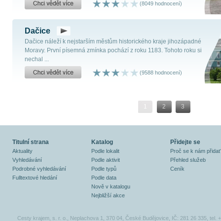
(8049 hodnocení)
Dačice
Dačice náleží k nejstarším městům historického kraje jihozápadné
Moravy. První písemná zmínka pochází z roku 1183. Tohoto roku si
nechal ...
(9588 hodnocení)
1
2
3
Titulní strana
Katalog
Přidejte se
Aktuality
Podle lokalit
Proč se k nám přidat
Vyhledávání
Podle aktivit
Přehled služeb
Podrobné vyhledávání
Podle typů
Ceník
Fulltextové hledání
Podle data
Nově v katalogu
Nejbližší akce
Cesty krajem, s. r. o., Neplachova 1, 370 04, České Budějovice, IČ: 281 26 335, tel.