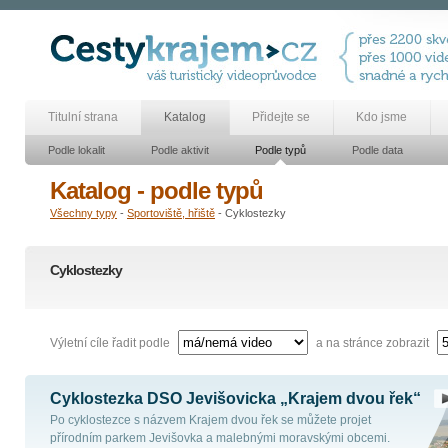
Titulní strana
Katalog
Přidejte se
Kdo jsme
Podle lokalit
Podle aktivit
Podle typů
Podle data
Katalog - podle typů
Všechny typy
-
Sportoviště, hřiště
- Cyklostezky
Cyklostezky
Výletní cíle řadit podle
a na stránce zobrazit
Cyklostezka DSO Jevišovicka „Krajem dvou řek“
Po cyklostezce s názvem Krajem dvou řek se můžete projet
přírodním parkem Jevišovka a malebnými moravskými obcemi.