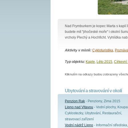
Nad Frymburkem je kopec Marta s kaplí P
budete mít "jihočeské moře" i okolní šum
vrcholy Plechý a Hochficht. Vyhlídka nab
Aktivity v místě:
Cykloturistika
,
Poznáva
Typ objektu:
Kaple
,
Léto 2015
,
Církevní
Kliknutím na odkazy budou zobrazeny všechny
Ubytování a stravování v okolí
Penzion Rak
- Penziony, Zima 2015
Lipno nad Vltavou
- Vodní plochy, Koupal
Cyklostezky, Ubytování, Restaurační,
stravovací zařízení
Vodní nádrž Lipno
- Informační střediska,