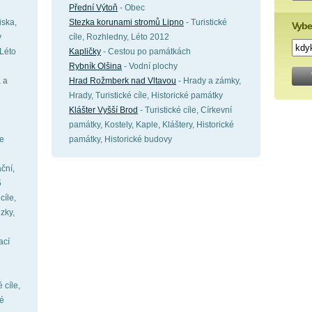
Přední Výtoň
- Obec
iska,
Stezka korunami stromů Lipno
- Turistické
Vybe
y
cíle, Rozhledny, Léto 2012
 Léto
Kapličky
- Cestou po památkách
Rybník Olšina
- Vodní plochy
a a
Hrad Rožmberk nad Vltavou
- Hrady a zámky,
Hrady, Turistické cíle, Historické památky
Klášter Vyšší Brod
- Turistické cíle, Církevní
památky, Kostely, Kaple, Kláštery, Historické
ce
památky, Historické budovy
ční,
5
cíle,
zky,
ací
 cíle,
ké