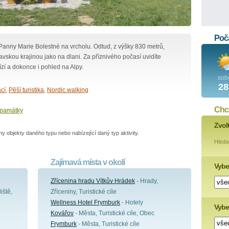
Poča
anny Marie Bolestné na vrcholu. Odtud, z výšky 830 metrů,
avskou krajinou jako na dlani. Za příznivého počasí uvidíte
ízí a dokonce i pohled na Alpy.
sob
28
cí
,
Pěší turistika
,
Nordic walking
Chce
 památky
Zvol
 objekty daného typu nebo nabízející daný typ aktivity.
Hleda
Zajímavá místa v okolí
Vybe
Zřícenina hradu Vítkův Hrádek
- Hrady,
iště,
Zříceniny, Turistické cíle
Wellness Hotel Frymburk
- Hotely
Vyber
Kovářov
- Města, Turistické cíle, Obec
Frymburk
- Města, Turistické cíle