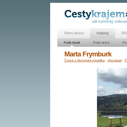
Titulní strana
Katalog
Při
Podle lokalit
Podle aktivit
Pod
Marta Frymburk
Česká a Slovenská republika
-
Jihozápad
-
Č