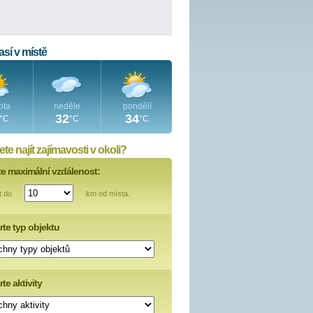
sí v místě
ota
neděle
pondělí
32
34
°C
°C
°C
te najít zajímavosti v okoli?
te maximální vzdálenost:
t do
km od místa.
rte typ objektu
te aktivity