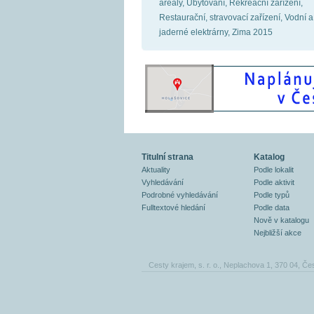
areály, Ubytování, Rekreační zařízení,
Restaurační, stravovací zařízení, Vodní a
jaderné elektrárny, Zima 2015
Titulní strana
Katalog
Aktuality
Podle lokalit
Vyhledávání
Podle aktivit
Podrobné vyhledávání
Podle typů
Fulltextové hledání
Podle data
Nově v katalogu
Nejbližší akce
Cesty krajem, s. r. o., Neplachova 1, 370 04, Če