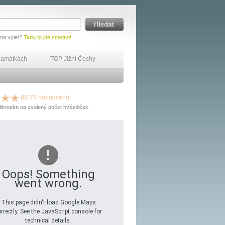
 na výlet?
Tady to jde snadno!
památkách
TOP Jižní Čechy
(8279 hodnocení)
liknutím na zvolený počet hvězdiček.
Oops! Something
went wrong.
This page didn't load Google Maps
rrectly. See the JavaScript console for
technical details.