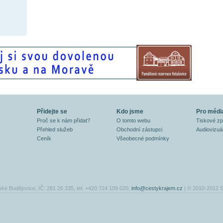
Přidejte se
Kdo jsme
Pro médi
Proč se k nám přidat?
O tomto webu
Tiskové z
Přehled služeb
Obchodní zástupci
Audiovizuál
Ceník
Všeobecné podmínky
ské Budějovice, IČ: 281 26 335, tel. +420 724 109 020,
info@cestykrajem.cz
| © 2010-2012 S