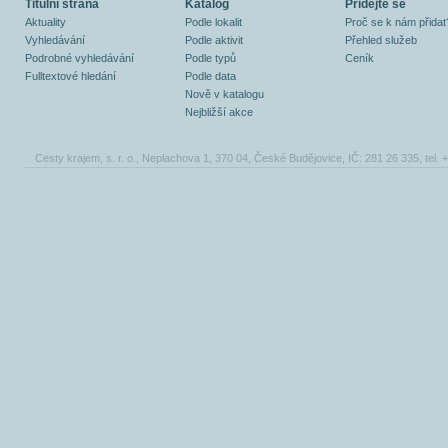
Titulní strana
Katalog
Přidejte se
Aktuality
Podle lokalit
Proč se k nám přidat
Vyhledávání
Podle aktivit
Přehled služeb
Podrobné vyhledávání
Podle typů
Ceník
Fulltextové hledání
Podle data
Nově v katalogu
Nejbližší akce
Cesty krajem, s. r. o., Neplachova 1, 370 04, České Budějovice, IČ: 281 26 335, tel.