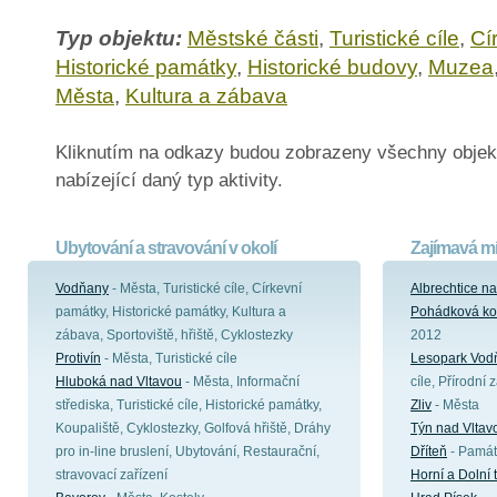
Typ objektu:
Městské části
,
Turistické cíle
,
Cí
Historické památky
,
Historické budovy
,
Muzea
Města
,
Kultura a zábava
Kliknutím na odkazy budou zobrazeny všechny objek
nabízející daný typ aktivity.
Ubytování a stravování v okolí
Zajímavá mí
Vodňany
- Města, Turistické cíle, Církevní
Albrechtice n
památky, Historické památky, Kultura a
Pohádková ko
zábava, Sportoviště, hřiště, Cyklostezky
2012
Protivín
- Města, Turistické cíle
Lesopark Vod
Hluboká nad Vltavou
- Města, Informační
cíle, Přírodní 
střediska, Turistické cíle, Historické památky,
Zliv
- Města
Koupaliště, Cyklostezky, Golfová hřiště, Dráhy
Týn nad Vltav
pro in-line bruslení, Ubytování, Restaurační,
Dříteň
- Památ
stravovací zařízení
Horní a Dolní 