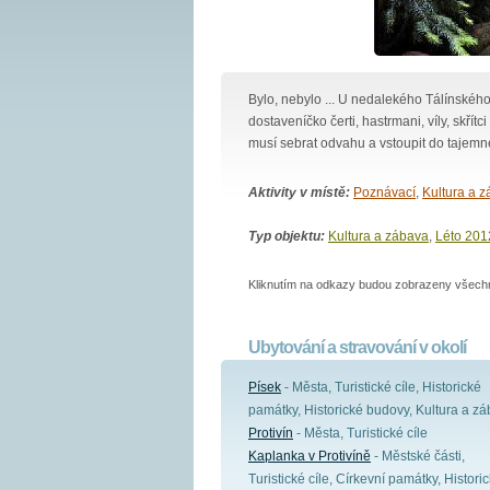
Bylo, nebylo ... U nedalekého Tálínského
dostaveníčko čerti, hastrmani, víly, skřítc
musí sebrat odvahu a vstoupit do tajem
Aktivity v místě:
Poznávací
,
Kultura a 
Typ objektu:
Kultura a zábava
,
Léto 201
Kliknutím na odkazy budou zobrazeny všechny
Ubytování a stravování v okolí
Písek
- Města, Turistické cíle, Historické
památky, Historické budovy, Kultura a z
Protivín
- Města, Turistické cíle
Kaplanka v Protivíně
- Městské části,
Turistické cíle, Církevní památky, Histori