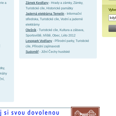
rie a
Zámek Kestřany
- Hrady a zámky, Zámky,
Turistické cíle, Historické památky
Vybe
Jaderná elektrárna Temelín
- Informační
střediska, Turistické cíle, Vodní a jaderné
elektrárny
Olešník
- Turistické cíle, Kultura a zábava,
Sportoviště, hřiště, Obec, Léto 2012
Lesopark Vodňany
- Přírodní parky, Turistické
í
cíle, Přírodní zajímavosti
Sudoměř
- Jižní Čechy husitské
tky,
 Dráhy
ční,