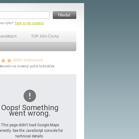
 na výlet?
Tady to jde snadno!
památkách
TOP Jižní Čechy
(8091 hodnocení)
liknutím na zvolený počet hvězdiček.
Oops! Something
went wrong.
This page didn't load Google Maps
rrectly. See the JavaScript console for
technical details.