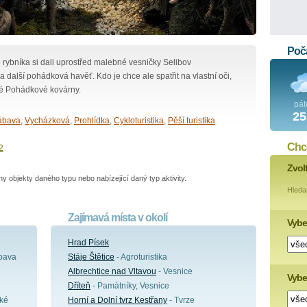
Poča
 rybníka si dali uprostřed malebné vesničky Selibov
i a další pohádková havěť. Kdo je chce ale spatřit na vlastní oči,
né Pohádkové kovárny.
pát
25
zábava
,
Vycházková
,
Prohlídka
,
Cykloturistika
,
Pěší turistika
Chce
2
Zvol
 objekty daného typu nebo nabízející daný typ aktivity.
Hleda
Zajímavá místa v okolí
Vybe
Hrad Písek
ábava
Stáje Štětice
- Agroturistika
Albrechtice nad Vltavou
- Vesnice
Vyber
Dříteň
- Památníky, Vesnice
cké
Horní a Dolní tvrz Kestřany
- Tvrze