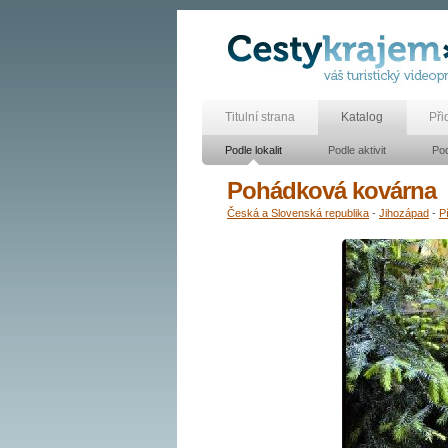
Titulní strana
Katalog
Při
Podle lokalit
Podle aktivit
Pod
Pohádková kovárna
Česká a Slovenská republika
-
Jihozápad
-
P