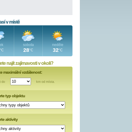
sí v místě
ek
sobota
neděle
28
32
°C
°C
°C
te najít zajímavosti v okoli?
te maximální vzdálenost:
t do
km od místa.
rte typ objektu
te aktivity