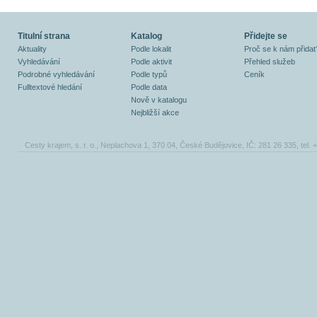
Titulní strana
Katalog
Přidejte se
Aktuality
Podle lokalit
Proč se k nám přidat
Vyhledávání
Podle aktivit
Přehled služeb
Podrobné vyhledávání
Podle typů
Ceník
Fulltextové hledání
Podle data
Nově v katalogu
Nejbližší akce
Cesty krajem, s. r. o., Neplachova 1, 370 04, České Budějovice, IČ: 281 26 335, tel.