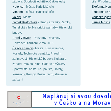
zábava, Sportoviště, hřiště, Cyklostezky
cíle, Přírodní 
Netolice
- Města, Turistické cíle
Ekofarma Hor
Vimperk
- Města, Turistické cíle
Ekofarma KO
Volary
- Města
Vodácké výlety
Zámek Kratochvíle
- Hrady a zámky, Zámky,
Farma Mošna
Turistické cíle, Historické památky, Historické
budovy
Horní Vltavice
- Penziony, Ubytovny,
Rekreační zařízení, Zima 2015
Český Krumlov
- Města, Turistické cíle,
Kostely, Technické památky, Přírodní
zajímavosti, Historické budovy, Kultura a
zábava, Muzea, Kina, Galerie a výstavy,
Sportoviště, hřiště, Koupaliště, Hotely,
Penziony, Kempy, Restaurační, stravovací
zařízení