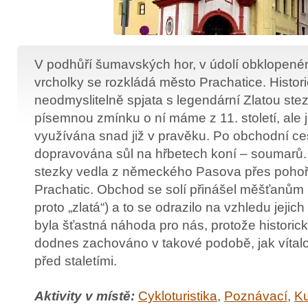
V podhůří šumavských hor, v údolí obklopen
vrcholky se rozkládá město Prachatice. Historie
neodmyslitelně spjata s legendární Zlatou ste
písemnou zmínku o ní máme z 11. století, ale je
využívána snad již v pravěku. Po obchodní ce
dopravována sůl na hřbetech koní – soumarů. 
stezky vedla z německého Pasova přes poho
Prachatic. Obchod se solí přinášel měšťanům
proto „zlatá“) a to se odrazilo na vzhledu jejich
byla šťastná náhoda pro nás, protože historic
dodnes zachováno v takové podobě, jak vítalo
před staletími.
Aktivity v místě:
Cykloturistika
,
Poznávací
,
Ku