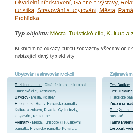
Divadelní představení
,
Galerie a výstavy
,
Rela
turistika
,
Stravování a ubytování
,
Města
,
Pamá
Prohlídka
Typ objektu:
Města
,
Turistické cíle
,
Kultura a
Kliknutím na odkazy budou zobrazeny všechny objek
nabízející daný typ aktivity.
Ubytování a stravování v okolí
Zajímavá mí
Rozhledna Libín
- Chráněné krajinné oblasti,
Tvrz Budkov
- 
Turistické cíle, Rozhledny
Tvrz Drslavice
Bavorov
- Města, Kostely
Historické pa
Helfenburk
- Hrady, Historické památky,
Zřícenina hra
Kultura a zábava, Divadla, Cyklostezky,
Rodný domek 
Ubytování, Restaurace
husitské
Vodňany
- Města, Turistické cíle, Církevní
Farma Maleni
památky, Historické památky, Kultura a
Lesopark Vod