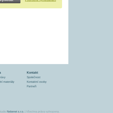
Podrobné vyhledávání
a
Kontakt
právy
Společnost
ní materiály
Kontaktní osoby
Partneři
tudio
Nebenet s.r.o.
| Všechna práva vyhrazena.