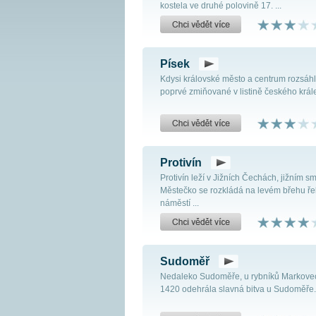
kostela ve druhé polovině 17. ...
Písek
Kdysi královské město a centrum rozsáh
poprvé zmiňované v listině českého krále 
Protivín
Protivín leží v Jižních Čechách, jižním 
Městečko se rozkládá na levém břehu řek
náměstí ...
Sudoměř
Nedaleko Sudoměře, u rybníků Markovec
1420 odehrála slavná bitva u Sudoměře. V