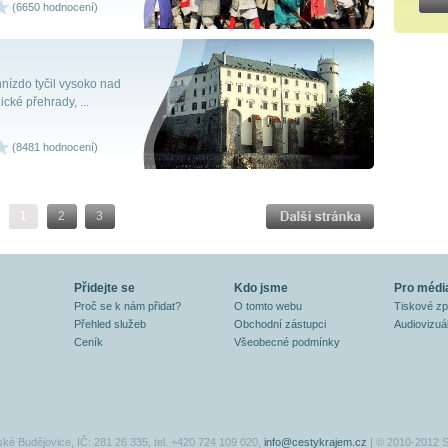
(6650 hodnocení)
hnízdo tyčil vysoko nad
cké přehrady, ...
(8481 hodnocení)
1
2
3
Přidejte se
Kdo jsme
Pro médi
Proč se k nám přidat?
O tomto webu
Tiskové z
Přehled služeb
Obchodní zástupci
Audiovizuál
Ceník
Všeobecné podmínky
ské Budějovice, IČ: 281 26 335, tel. +420 724 109 020,
info@cestykrajem.cz
| © 2010-2012 S