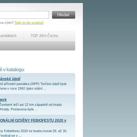
 na výlet?
Tady to jde snadno!
památkách
TOP Jižní Čechy
 v katalogu
iánské údolí
ní přírodní památka (NPP) Terčino údolí byla
ena v roce 1992 (jako státní ...
berk
Žumberk leží asi 12 km západně od hradu
Hrady. Postavena byla ...
ONÁLNÍ OZVĚNY FEBIOFESTU 2020 v
y Febiofestu 2020 se budou konat 28. až 30.
Festival se v ...