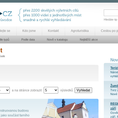
Hledáte tip
dejte se
Kdo jsme
Kontakt
Agroturistika
Cestou po 
le typů
Podle data
Nově v katalogu
Nejbližší akce
t
ísek
Nově
Teriz
Národ
vyhláš
Žum
Vyhledat
a na stránce zobrazit
výsledků.
Tvrz 
Nové 
REGI
září
konstruovanou budovu
Ozvěn
jako součást farního
září. 