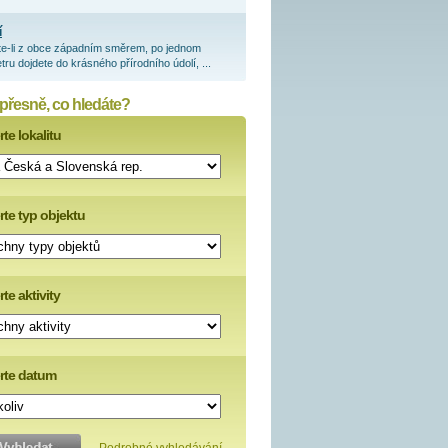
í
te-li z obce západním směrem, po jednom
tru dojdete do krásného přírodního údolí, ...
 přesně, co hledáte?
te lokalitu
rte typ objektu
te aktivity
rte datum