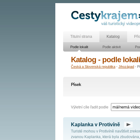
Titulní strana
Katalog
Při
Podle lokalit
Podle aktivit
Pod
Katalog - podle lokali
Česká a Slovenská republika
-
Jihozápad
- P
Písek
Výletní cíle řadit podle
Kaplanka v Protivíně
Turisté mohou v Protivíně navštívit zre
zvanou Kaplanka, která byla zbudována, 