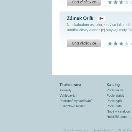
Zámek Orlík
Na skalnatém ostrohu, který se jako orlí 
údolím Vltavy a dnes jej omývají vody Orli
Titulní strana
Katalog
Aktuality
Podle lokalit
Vyhledávání
Podle aktivit
Podrobné vyhledávání
Podle typů
Fulltextové hledání
Podle data
Nově v katalogu
Nejbližší akce
Cesty krajem, s. r. o., Neplachova 1, 370 04, Če