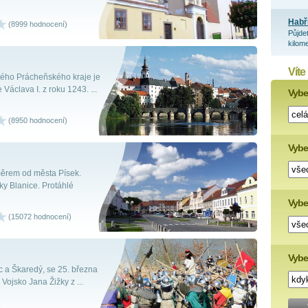
Habř
(8999 hodnocení)
Půjde
kilome
Víte
lého Prácheňského kraje je
Václava I. z roku 1243. ...
Vyber
(8950 hodnocení)
Vybe
směrem od města Písek.
y Blanice. Protáhlé
Vyber
(15072 hodnocení)
Vybe
 a Škaredý, se 25. března
ojsko Jana Žižky z ...