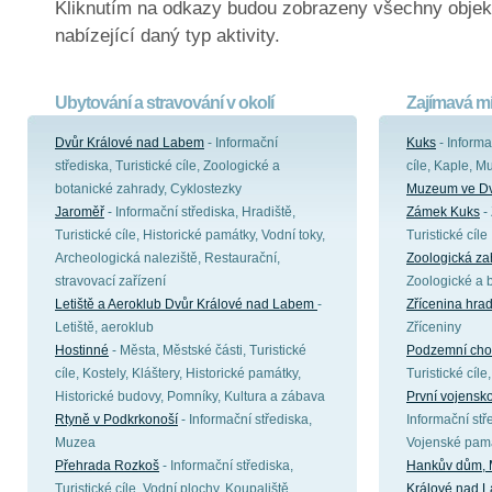
Kliknutím na odkazy budou zobrazeny všechny objek
nabízející daný typ aktivity.
Ubytování a stravování v okolí
Zajímavá mí
Dvůr Králové nad Labem
- Informační
Kuks
- Informa
střediska, Turistické cíle, Zoologické a
cíle, Kaple, M
botanické zahrady, Cyklostezky
Muzeum ve Dv
Jaroměř
- Informační střediska, Hradiště,
Zámek Kuks
- 
Turistické cíle, Historické památky, Vodní toky,
Turistické cíle
Archeologická naleziště, Restaurační,
Zoologická za
stravovací zařízení
Zoologické a 
Letiště a Aeroklub Dvůr Králové nad Labem
-
Zřícenina hra
Letiště, aeroklub
Zříceniny
Hostinné
- Města, Městské části, Turistické
Podzemní chod
cíle, Kostely, Kláštery, Historické památky,
Turistické cíl
Historické budovy, Pomníky, Kultura a zábava
První vojensk
Rtyně v Podkrkonoší
- Informační střediska,
Informační stře
Muzea
Vojenské pam
Přehrada Rozkoš
- Informační střediska,
Hankův dům, M
Turistické cíle, Vodní plochy, Koupaliště,
Králové nad 