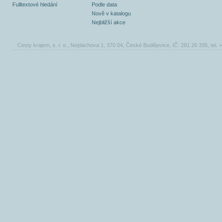
Fulltextové hledání
Podle data
Nově v katalogu
Nejbližší akce
Cesty krajem, s. r. o., Neplachova 1, 370 04, České Budějovice, IČ: 281 26 335, tel.