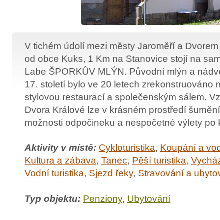
V tichém údolí mezi městy Jaroměří a Dvorem
od obce Kuks, 1 Km na Stanovice stojí na sa
Labe ŠPORKŮV MLÝN. Původní mlýn a nádvoř
17. století bylo ve 20 letech zrekonstruováno
stylovou restaurací a společenským sálem. V
Dvora Králové lze v krásném prostředí šumění
možnosti odpočineku a nespočetné výlety po k
Aktivity v místě:
Cykloturistika
,
Koupání a vod
Kultura a zábava
,
Tanec
,
Pěší turistika
,
Vychá
Vodní turistika
,
Sjezd řeky
,
Stravování a ubyto
Typ objektu:
Penziony
,
Ubytování