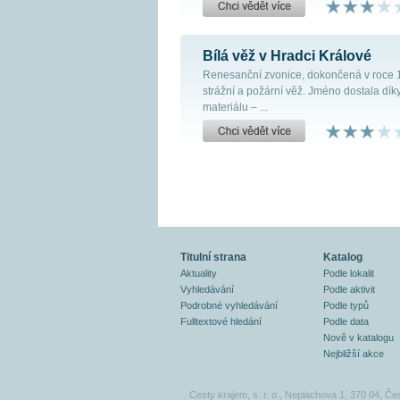
Bílá věž v Hradci Králové
Renesanční zvonice, dokončená v roce 1
strážní a požární věž. Jméno dostala dí
materiálu – ...
Titulní strana
Katalog
Aktuality
Podle lokalit
Vyhledávání
Podle aktivit
Podrobné vyhledávání
Podle typů
Fulltextové hledání
Podle data
Nově v katalogu
Nejbližší akce
Cesty krajem, s. r. o., Neplachova 1, 370 04, Če