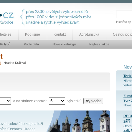
Hledáte tip
dejte se
Kdo jsme
Kontakt
Agroturistika
Cestou po 
le typů
Podle data
Nově v katalogu
Nejbližší akce
t
d
- Hradec Králové
Nově
Teriz
Národ
vyhláš
Žum
Vyhledat
a na stránce zobrazit
výsledků.
Tvrz 
Nové 
REGI
září
ovehradeckého kraje a leží
Ozvěn
ních Čechách. Hradec
září. 