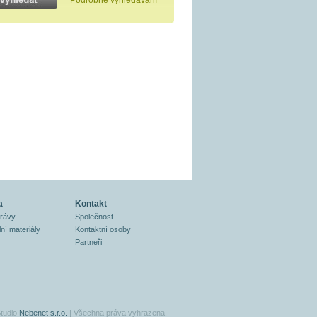
Podrobné vyhledávání
a
Kontakt
právy
Společnost
ní materiály
Kontaktní osoby
Partneři
tudio
Nebenet s.r.o.
| Všechna práva vyhrazena.