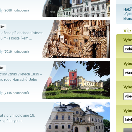
Habř
(9068 hodnocení)
Půjde
kilome
Víte
loženo při obchodní stezce
60 m) s kostelíkem ...
Vyber
(7019 hodnocení)
Vybe
iky vznikl v letech 1839 –
ého rodu Harrachů. Jeho
Vyber
(7145 hodnocení)
Vybe
 v první polovině 18.
by s půdorysem,