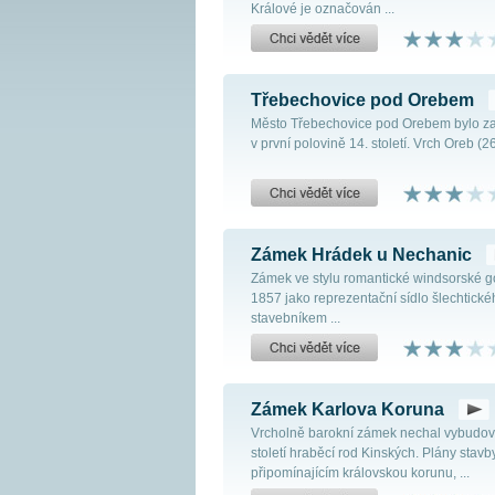
Králové je označován ...
Třebechovice pod Orebem
Město Třebechovice pod Orebem bylo za
v první polovině 14. století. Vrch Oreb (2
Zámek Hrádek u Nechanic
Zámek ve stylu romantické windsorské got
1857 jako reprezentační sídlo šlechtick
stavebníkem ...
Zámek Karlova Koruna
Vrcholně barokní zámek nechal vybudovat
století hraběcí rod Kinských. Plány stav
připomínajícím královskou korunu, ...