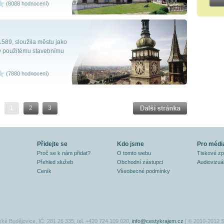
(8088 hodnocení)
589, sloužila městu jako
ky použitému stavebnímu
(7880 hodnocení)
1
2
3
Přidejte se
Kdo jsme
Pro médi
Proč se k nám přidat?
O tomto webu
Tiskové z
Přehled služeb
Obchodní zástupci
Audiovizuál
Ceník
Všeobecné podmínky
ské Budějovice, IČ: 281 26 335, tel. +420 724 109 020,
info@cestykrajem.cz
| © 2010-2012 S