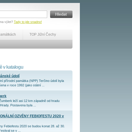
 na výlet?
Tady to jde snadno!
památkách
TOP Jižní Čechy
 v katalogu
iánské údolí
ní přírodní památka (NPP) Terčino údolí byla
ena v roce 1992 (jako státní ...
berk
Žumberk leží asi 12 km západně od hradu
Hrady. Postavena byla ...
ONÁLNÍ OZVĚNY FEBIOFESTU 2020 v
y Febiofestu 2020 se budou konat 28. až 30.
Festival se v ...