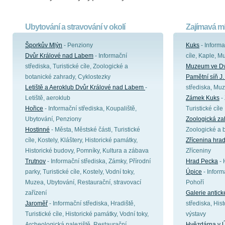
Ubytování a stravování v okolí
Zajímavá mí
Šporkův Mlýn
- Penziony
Kuks
- Informa
Dvůr Králové nad Labem
- Informační
cíle, Kaple, M
střediska, Turistické cíle, Zoologické a
Muzeum ve Dv
botanické zahrady, Cyklostezky
Pamětní síň J
Letiště a Aeroklub Dvůr Králové nad Labem
-
střediska, Mu
Letiště, aeroklub
Zámek Kuks
- 
Hořice
- Informační střediska, Koupaliště,
Turistické cíle
Ubytování, Penziony
Zoologická za
Hostinné
- Města, Městské části, Turistické
Zoologické a 
cíle, Kostely, Kláštery, Historické památky,
Zřícenina hra
Historické budovy, Pomníky, Kultura a zábava
Zříceniny
Trutnov
- Informační střediska, Zámky, Přírodní
Hrad Pecka
- 
parky, Turistické cíle, Kostely, Vodní toky,
Úpice
- Informa
Muzea, Ubytování, Restaurační, stravovací
Pohoří
zařízení
Galerie antic
Jaroměř
- Informační střediska, Hradiště,
střediska, His
Turistické cíle, Historické památky, Vodní toky,
výstavy
Archeologická naleziště, Restaurační,
Hvězdárna v Ú