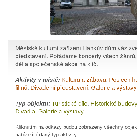
Městské kulturní zařízení Hankův dům váz zve
představení. Pořádáme koncerty všech žánrů,
děl a společenské akce na klíč.
Aktivity v místě:
Kultura a zábava
,
Poslech h
filmů
,
Divadelní představení
,
Galerie a výstavy
Typ objektu:
Turistické cíle
,
Historické budov
Divadla
,
Galerie a výstavy
Kliknutím na odkazy budou zobrazeny všechny objek
nabízející daný typ aktivity.