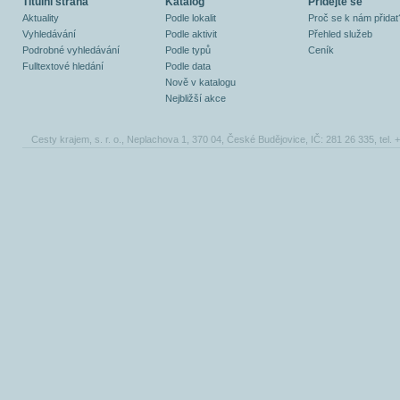
Titulní strana
Katalog
Přidejte se
Aktuality
Podle lokalit
Proč se k nám přidat
Vyhledávání
Podle aktivit
Přehled služeb
Podrobné vyhledávání
Podle typů
Ceník
Fulltextové hledání
Podle data
Nově v katalogu
Nejbližší akce
Cesty krajem, s. r. o., Neplachova 1, 370 04, České Budějovice, IČ: 281 26 335, tel.