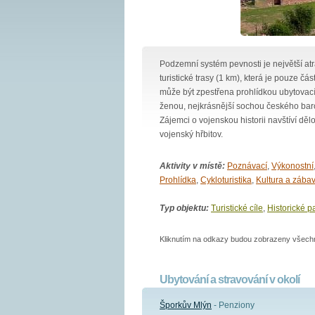
Podzemní systém pevnosti je největší atr
turistické trasy (1 km), která je pouze č
může být zpestřena prohlídkou ubytovací
ženou, nejkrásnější sochou českého baro
Zájemci o vojenskou historii navštíví dě
vojenský hřbitov.
Aktivity v místě:
Poznávací
,
Výkonostní
Prohlídka
,
Cykloturistika
,
Kultura a zába
Typ objektu:
Turistické cíle
,
Historické p
Kliknutím na odkazy budou zobrazeny všechny
Ubytování a stravování v okolí
Šporkův Mlýn
- Penziony