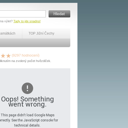
 na výlet?
Tady to jde snadno!
památkách
TOP Jižní Čechy
(9297 hodnocení)
liknutím na zvolený počet hvězdiček.
Oops! Something
went wrong.
This page didn't load Google Maps
rrectly. See the JavaScript console for
technical details.