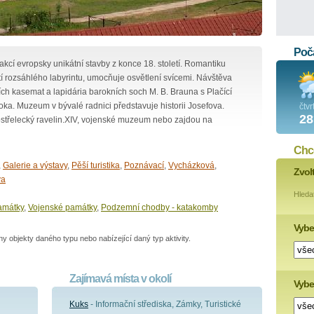
Poča
akcí evropsky unikátní stavby z konce 18. století. Romantiku
ástí rozsáhlého labyrintu, umocňuje osvětlení svícemi. Návštěva
ch kasemat a lapidária barokních soch M. B. Brauna s Plačící
ka. Muzeum v bývalé radnici představuje historii Josefova.
čtvr
28
lostřelecký ravelin.XIV, vojenské muzeum nebo zajdou na
Chce
,
Galerie a výstavy
,
Pěší turistika
,
Poznávací
,
Vycházková
,
Zvol
va
Hleda
amátky
,
Vojenské památky
,
Podzemní chodby - katakomby
Vybe
 objekty daného typu nebo nabízející daný typ aktivity.
Zajímavá místa v okolí
Vyber
Kuks
- Informační střediska, Zámky, Turistické