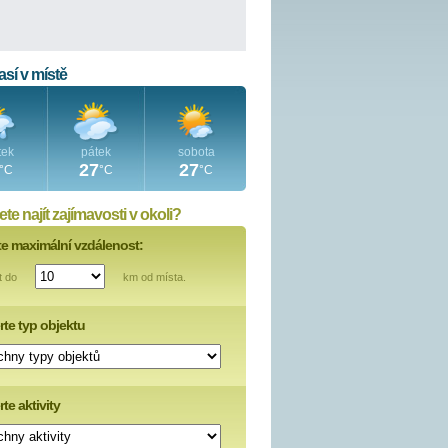
sí v místě
tek
pátek
sobota
27
27
°C
°C
°C
te najít zajímavosti v okoli?
te maximální vzdálenost:
t do
km od místa.
rte typ objektu
te aktivity