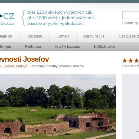
Hledáte tip
dejte se
Kdo jsme
Kontakt
Agroturistika
Cestou po 
le typů
Podle data
Nově v katalogu
Nejbližší akce
vnosti Josefov
d
-
Hradec Králové
- Podzemní chodby pevnosti Josefov
Hodnoťte k
co