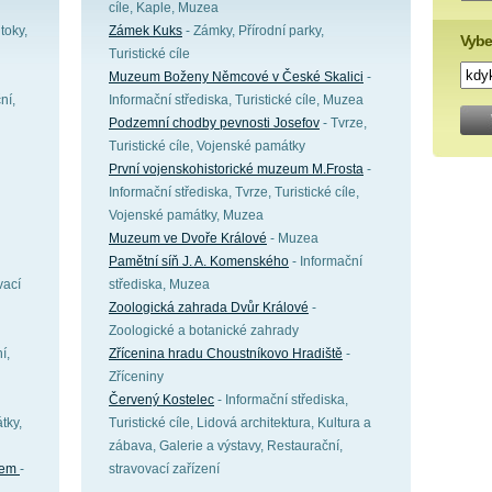
cíle, Kaple, Muzea
toky,
Zámek Kuks
- Zámky, Přírodní parky,
Vybe
Turistické cíle
Muzeum Boženy Němcové v České Skalici
-
ní,
Informační střediska, Turistické cíle, Muzea
Podzemní chodby pevnosti Josefov
- Tvrze,
Turistické cíle, Vojenské památky
První vojenskohistorické muzeum M.Frosta
-
Informační střediska, Tvrze, Turistické cíle,
Vojenské památky, Muzea
Muzeum ve Dvoře Králové
- Muzea
Pamětní síň J. A. Komenského
- Informační
vací
střediska, Muzea
Zoologická zahrada Dvůr Králové
-
Zoologické a botanické zahrady
í,
Zřícenina hradu Choustníkovo Hradiště
-
Zříceniny
Červený Kostelec
- Informační střediska,
tky,
Turistické cíle, Lidová architektura, Kultura a
zábava, Galerie a výstavy, Restaurační,
abem
-
stravovací zařízení