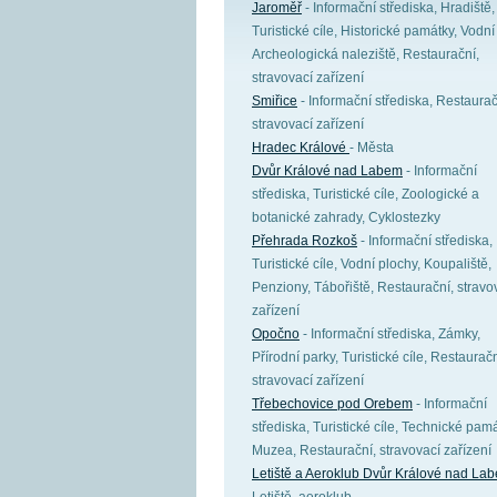
Jaroměř
- Informační střediska, Hradiště,
Turistické cíle, Historické památky, Vodní 
Archeologická naleziště, Restaurační,
stravovací zařízení
Smiřice
- Informační střediska, Restaurač
stravovací zařízení
Hradec Králové
- Města
Dvůr Králové nad Labem
- Informační
střediska, Turistické cíle, Zoologické a
botanické zahrady, Cyklostezky
Přehrada Rozkoš
- Informační střediska,
Turistické cíle, Vodní plochy, Koupaliště,
Penziony, Tábořiště, Restaurační, stravo
zařízení
Opočno
- Informační střediska, Zámky,
Přírodní parky, Turistické cíle, Restauračn
stravovací zařízení
Třebechovice pod Orebem
- Informační
střediska, Turistické cíle, Technické pamá
Muzea, Restaurační, stravovací zařízení
Letiště a Aeroklub Dvůr Králové nad L