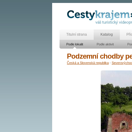
Titulní strana
Katalog
Při
Podle lokalit
Podle aktivit
Pod
Podzemní chodby pe
Česká a Slovenská republika
-
Severovýcho