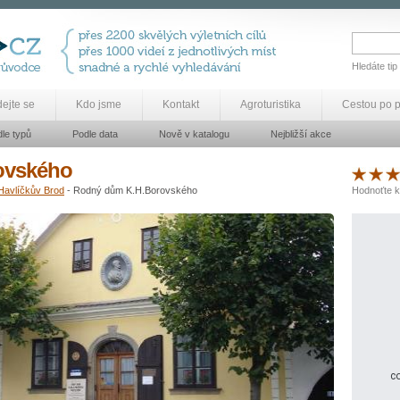
Hledáte tip
dejte se
Kdo jsme
Kontakt
Agroturistika
Cestou po 
le typů
Podle data
Nově v katalogu
Nejbližší akce
ovského
Havlíčkův Brod
- Rodný dům K.H.Borovského
Hodnoťte k
co