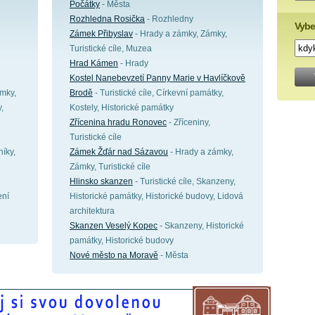
Počátky
- Města
Rozhledna Rosička
- Rozhledny
Vybe
Zámek Přibyslav
- Hrady a zámky, Zámky,
Turistické cíle, Muzea
Hrad Kámen
- Hrady
Kostel Nanebevzetí Panny Marie v Havlíčkově
mky,
Brodě
- Turistické cíle, Církevní památky,
,
Kostely, Historické památky
Zřícenina hradu Ronovec
- Zříceniny,
Turistické cíle
níky,
Zámek Žďár nad Sázavou
- Hrady a zámky,
Zámky, Turistické cíle
Hlinsko skanzen
- Turistické cíle, Skanzeny,
ení
Historické památky, Historické budovy, Lidová
architektura
Skanzen Veselý Kopec
- Skanzeny, Historické
památky, Historické budovy
Nové město na Moravě
- Města