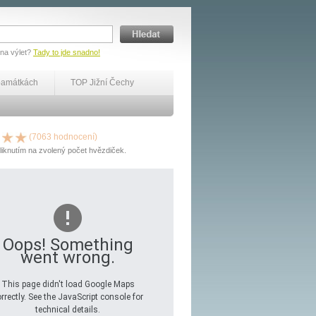
 na výlet?
Tady to jde snadno!
památkách
TOP Jižní Čechy
(7063 hodnocení)
liknutím na zvolený počet hvězdiček.
Oops! Something
went wrong.
This page didn't load Google Maps
rrectly. See the JavaScript console for
technical details.