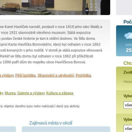
Poča
se Karel Havlíček narodil, postavil v roce 1818 jeho otec Matěj a
 v roce 1931 slavnostně otevřeno muzeum. Stálá expozice
 postav české historie je tam k vidění dodnes. Ve štítu domu
prsí Karla Havlíčka Borovského, který byl odhalen v roce 1862
sob
25
vností konaných v jeho rodišti. V domě je stálá expozice věnovaná
Reliéf ve štítu domu byl odhalen v roce 1862 při příležitosti
ku 1998 patří dům do majetku obce Havlíčkova Borová.
Chce
Zvol
a výstavy
,
Pěší turistika
,
Stravování a ubytování
,
Prohlídka
,
Hleda
ky
,
Muzea
,
Galerie a výstavy
,
Kultura a zábava
Vybe
 objekty daného typu nebo nabízející daný typ aktivity.
Vyber
Zajímavá místa v okolí