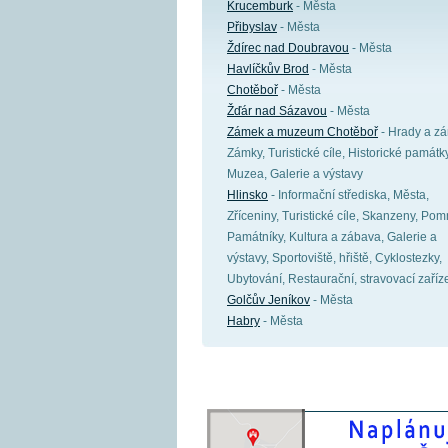
Krucemburk
- Města
Přibyslav
- Města
Ždírec nad Doubravou
- Města
Havlíčkův Brod
- Města
Chotěboř
- Města
Žďár nad Sázavou
- Města
Zámek a muzeum Chotěboř
- Hrady a zá
Zámky, Turistické cíle, Historické památky
Muzea, Galerie a výstavy
Hlinsko
- Informační střediska, Města,
Zříceniny, Turistické cíle, Skanzeny, Pom
Památníky, Kultura a zábava, Galerie a
výstavy, Sportoviště, hřiště, Cyklostezky,
Ubytování, Restaurační, stravovací zaříz
Golčův Jeníkov
- Města
Habry
- Města