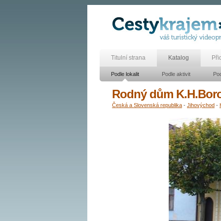
Titulní strana
Katalog
Při
Podle lokalit
Podle aktivit
Pod
Rodný dům K.H.Bor
Česká a Slovenská republika
-
Jihovýchod
-