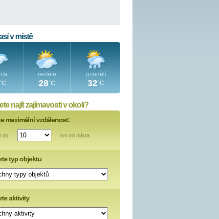
sí v místě
ota
neděle
pondělí
28
32
°C
°C
°C
te najít zajímavosti v okoli?
te maximální vzdálenost:
t do
km od místa.
rte typ objektu
te aktivity