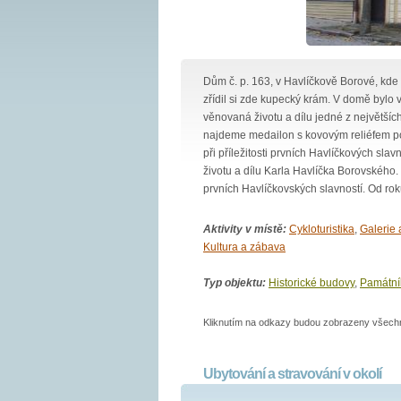
Dům č. p. 163, v Havlíčkově Borové, kde 
zřídil si zde kupecký krám. V domě bylo
věnovaná životu a dílu jedné z největších
najdeme medailon s kovovým reliéfem po
při příležitosti prvních Havlíčkových sla
životu a dílu Karla Havlíčka Borovského. 
prvních Havlíčkovských slavností. Od ro
Aktivity v místě:
Cykloturistika
,
Galerie 
Kultura a zábava
Typ objektu:
Historické budovy
,
Památní
Kliknutím na odkazy budou zobrazeny všechny
Ubytování a stravování v okolí