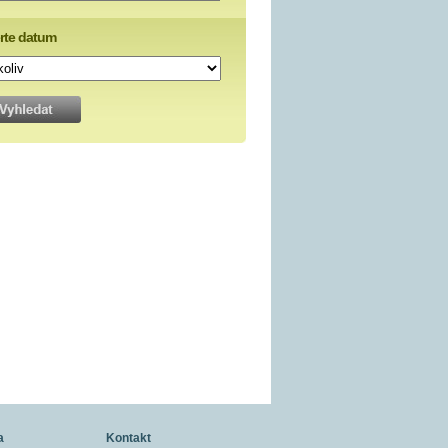
rte datum
a
Kontakt