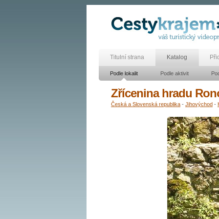
Titulní strana
Katalog
Při
Podle lokalit
Podle aktivit
Pod
Zřícenina hradu Ron
Česká a Slovenská republika
-
Jihovýchod
-