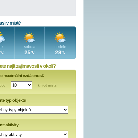
sí v místě
ek
sobota
neděle
25
28
°C
°C
°C
te najít zajímavosti v okoli?
te maximální vzdálenost:
t do
km od místa.
rte typ objektu
te aktivity