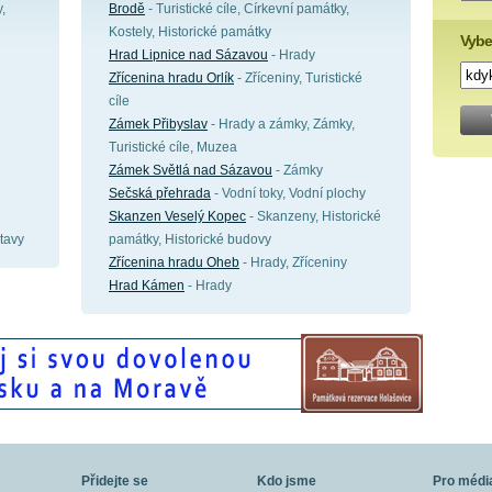
,
Brodě
- Turistické cíle, Církevní památky,
Kostely, Historické památky
Vybe
Hrad Lipnice nad Sázavou
- Hrady
Zřícenina hradu Orlík
- Zříceniny, Turistické
cíle
Zámek Přibyslav
- Hrady a zámky, Zámky,
Turistické cíle, Muzea
Zámek Světlá nad Sázavou
- Zámky
Sečská přehrada
- Vodní toky, Vodní plochy
Skanzen Veselý Kopec
- Skanzeny, Historické
tavy
památky, Historické budovy
Zřícenina hradu Oheb
- Hrady, Zříceniny
Hrad Kámen
- Hrady
Přidejte se
Kdo jsme
Pro médi