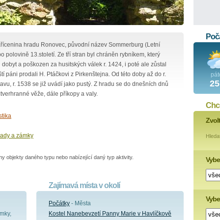
Poča
 zřícenina hradu Ronovec, původní název Sommerburg (Letní
 polovině 13.století. Ze tří stran byl chráněn rybníkem, který
dobyt a poškozen za husitských válek r. 1424, i poté ale zůstal
í páni prodali H. Ptáčkovi z Pirkenštejna. Od této doby až do r.
pát
25
avu, r. 1538 se již uvádí jako pustý. Z hradu se do dnešních dnů
tverhranné věže, dále příkopy a valy.
Chce
stika
Zvol
ady a zámky
Hleda
 objekty daného typu nebo nabízející daný typ aktivity.
Vybe
Zajímavá místa v okolí
Vyber
Počátky
- Města
mky,
Kostel Nanebevzetí Panny Marie v Havlíčkově