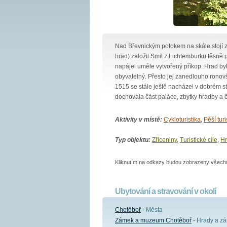
Nad Břevnickým potokem na skále stojí
hrad) založil Smil z Lichtemburku těsně po
napájel uměle vytvořený příkop. Hrad byl 
obyvatelný. Přesto jej zanedlouho ronovšt
1515 se stále ještě nacházel v dobrém st
dochovala část paláce, zbytky hradby a č
Aktivity v místě:
Cykloturistika
,
Pěší turi
Typ objektu:
Zříceniny
,
Turistické cíle
,
Hr
Kliknutím na odkazy budou zobrazeny všechny
Ubytování a stravování v okolí
Chotěboř
- Města
Zámek a muzeum Chotěboř
- Hrady a zá