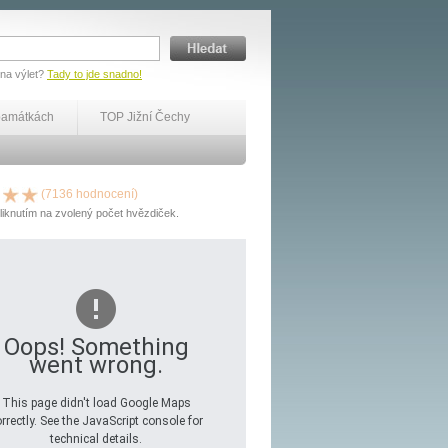
 na výlet?
Tady to jde snadno!
památkách
TOP Jižní Čechy
(7136 hodnocení)
liknutím na zvolený počet hvězdiček.
Oops! Something
went wrong.
This page didn't load Google Maps
rrectly. See the JavaScript console for
technical details.