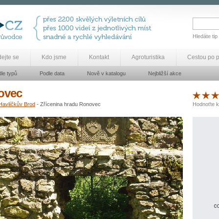
Hledáte tip
dejte se
Kdo jsme
Kontakt
Agroturistika
Cestou po 
le typů
Podle data
Nově v katalogu
Nejbližší akce
ovec
Havlíčkův Brod
- Zřícenina hradu Ronovec
Hodnoťte k
co