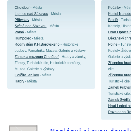
Chotěboř
- Města
Počátky
- Měs
Lipnice nad Sázavou
- Města
Kostel Nanebe
Přibyslav
- Města
Brodě
- Turist
Světlá nad Sázavou
- Města
Kostely, Histo
Polná
- Města
Hrad Lipnice
Humpolec
- Města
Děkanský chr
Rodný dům K.H.Borovského
- Historické
Polné
- Turist
budovy, Památníky, Muzea, Galerie a výstavy
Kostely, Židov
Zámek a muzeum Chotěboř
- Hrady a zámky,
Galerie a výst
Zámky, Turistické cíle, Historické památky,
Zřícenina hrad
Muzea, Galerie a výstavy
cíle
Golčův Jeníkov
- Města
Zřícenina hr
Habry
- Města
Turistické cíle
Zámek Přibysl
Turistické cíl
Zámek Světlá
Hrad Ledeč n
Rozhledna Ro