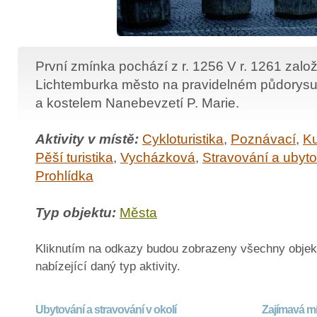
První zmínka pochází z r. 1256 V r. 1261 založi
Lichtemburka město na pravidelném půdorys
a kostelem Nanebevzetí P. Marie.
Aktivity v místě:
Cykloturistika
,
Poznávací
,
Ku
Pěší turistika
,
Vycházková
,
Stravování a ubyt
Prohlídka
Typ objektu:
Města
Kliknutím na odkazy budou zobrazeny všechny objek
nabízející daný typ aktivity.
Ubytování a stravování v okolí
Zajímavá mí