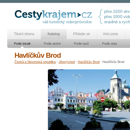
Titulní strana
Katalog
Přidejte se
Kdo jsme
Podle lokalit
Podle aktivit
Podle typů
Podle data
Havlíčkův Brod
Česká a Slovenská republika
-
Jihovýchod
-
Havlíčkův Brod
- Havlíčkův Brod