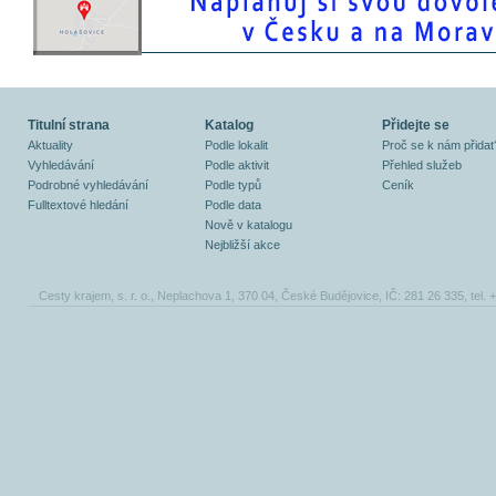
Titulní strana
Katalog
Přidejte se
Aktuality
Podle lokalit
Proč se k nám přidat
Vyhledávání
Podle aktivit
Přehled služeb
Podrobné vyhledávání
Podle typů
Ceník
Fulltextové hledání
Podle data
Nově v katalogu
Nejbližší akce
Cesty krajem, s. r. o., Neplachova 1, 370 04, České Budějovice, IČ: 281 26 335, tel.