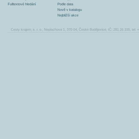
Fulltextové hledání
Podle data
Nově v katalogu
Nejbližší akce
Cesty krajem, s. r. o., Neplachova 1, 370 04, České Budějovice, IČ: 281 26 335, tel.