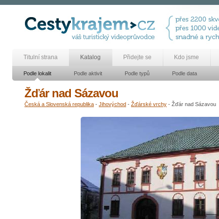
Titulní strana
Katalog
Přidejte se
Kdo jsme
Podle lokalit
Podle aktivit
Podle typů
Podle data
Žďár nad Sázavou
Česká a Slovenská republika
-
Jihovýchod
-
Žďárské vrchy
- Žďár nad Sázavou