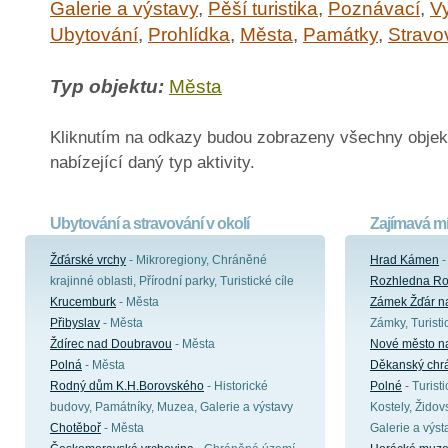
Galerie a výstavy
,
Pěší turistika
,
Poznávací
,
V
Ubytování
,
Prohlídka
,
Města
,
Památky
,
Stravo
Typ objektu:
Města
Kliknutím na odkazy budou zobrazeny všechny objek
nabízející daný typ aktivity.
Ubytování a stravování v okolí
Zajímavá mí
Žďárské vrchy
- Mikroregiony, Chráněné
Hrad Kámen
-
krajinné oblasti, Přírodní parky, Turistické cíle
Rozhledna Ro
Krucemburk
- Města
Zámek Žďár n
Přibyslav
- Města
Zámky, Turisti
Ždírec nad Doubravou
- Města
Nové město n
Polná
- Města
Děkanský chr
Rodný dům K.H.Borovského
- Historické
Polné
- Turist
budovy, Památníky, Muzea, Galerie a výstavy
Kostely, Židov
Chotěboř
- Města
Galerie a výst