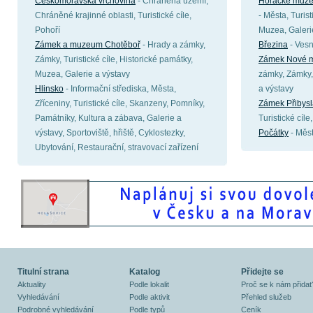
Českomoravská vrchovina
- Chráněná území,
Horácké muze
Chráněné krajinné oblasti, Turistické cíle,
- Města, Turist
Pohoří
Muzea, Galeri
Zámek a muzeum Chotěboř
- Hrady a zámky,
Březina
- Vesn
Zámky, Turistické cíle, Historické památky,
Zámek Nové m
Muzea, Galerie a výstavy
zámky, Zámky, 
Hlinsko
- Informační střediska, Města,
a výstavy
Zříceniny, Turistické cíle, Skanzeny, Pomníky,
Zámek Přibysl
Památníky, Kultura a zábava, Galerie a
Turistické cíl
výstavy, Sportoviště, hřiště, Cyklostezky,
Počátky
- Měs
Ubytování, Restaurační, stravovací zařízení
Titulní strana
Katalog
Přidejte se
Aktuality
Podle lokalit
Proč se k nám přidat
Vyhledávání
Podle aktivit
Přehled služeb
Podrobné vyhledávání
Podle typů
Ceník