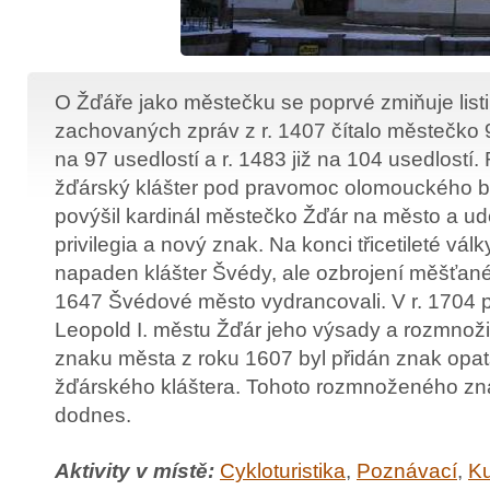
O Žďáře jako městečku se poprvé zmiňuje listi
zachovaných zpráv z r. 1407 čítalo městečko 9
na 97 usedlostí a r. 1483 již na 104 usedlostí.
žďárský klášter pod pravomoc olomouckého bi
povýšil kardinál městečko Žďár na město a ud
privilegia a nový znak. Na konci třicetileté války
napaden klášter Švédy, ale ozbrojení měšťané je
1647 Švédové město vydrancovali. V r. 1704 po
Leopold I. městu Žďár jeho výsady a rozmnoži
znaku města z roku 1607 byl přidán znak opa
žďárského kláštera. Tohoto rozmnoženého zn
dodnes.
Aktivity v místě:
Cykloturistika
,
Poznávací
,
Ku