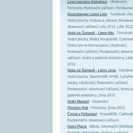
Lesní pension Kobylnice
- Ubytování,
Penziony, Rekreační zařízení, Restaura
Rosenberger Lipno-Line
- Turistické cíle,
Vodní plochy, Kultura a zábava, Restaura
stravovací zařízení, Léto 2012, Léto 201
Voda na Šumavě - Lipno léto
- Turistické 
Vodní plochy, Kluby, Koupaliště, Cykloste
Dráhy pro in-line bruslení, Ubytování,
Rekreační zařízení, Restaurační, stravov
zařízení, Vodní a jaderné elektrárny, Léto
2012
Voda na Šumavě - Lipno zima
- Turistické
Vodní plochy, Sportoviště, hřiště, Lyžařs
areály, Ubytování, Rekreační zařízení,
Restaurační, stravovací zařízení, Vodní a
jaderné elektrárny, Zima 2015
Hotel Maxant
- Ubytování
Penzion Rak
- Penziony, Zima 2015
Černá v Pošumaví
- Koupaliště, Cykloste
Restaurační, stravovací zařízení
Horní Planá
- Města, Informační střediska
Pomníky, Památníky, Kultura a zábava