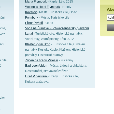
Marta Frymburk
- Kaple, Léto 2015
ce
Wellness Hotel Frymburk
- Hotely
Vybe
Kovářov
- Města, Turistické cíle, Obec
ční,
Frymburk
- Města, Turistické cíle
5
Přední Výtoň
- Obec
cíle,
Voda na Šumavě - Schwarzenberský plavební
zky,
kanál
- Turistické cíle, Historické památky,
Vodní toky, Vodní plochy, Léto 2012
ací
Klášter Vyšší Brod
- Turistické cíle, Církevní
památky, Kostely, Kaple, Kláštery, Historické
památky, Historické budovy
 cíle,
Zřícenina hradu Velešín
- Zříceniny
ké
Bad Leonfelden
- Města, Lidová architektura,
Restaurační, stravovací zařízení
Hrad Piberstein
- Hrady, Turistické cíle,
Kultura a zábava
zky,
,