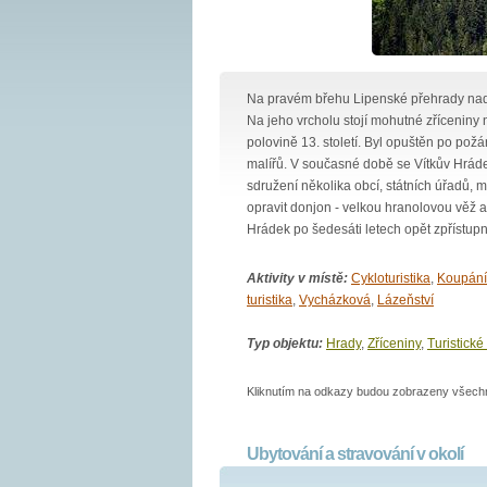
Na pravém břehu Lipenské přehrady nad 
Na jeho vrcholu stojí mohutné zříceniny
polovině 13. století. Byl opuštěn po pož
malířů. V současné době se Vítkův Hráde
sdružení několika obcí, státních úřadů, 
opravit donjon - velkou hranolovou věž 
Hrádek po šedesáti letech opět zpřístupn
Aktivity v místě:
Cykloturistika
,
Koupání 
turistika
,
Vycházková
,
Lázeňství
Typ objektu:
Hrady
,
Zříceniny
,
Turistické 
Kliknutím na odkazy budou zobrazeny všechny
Ubytování a stravování v okolí