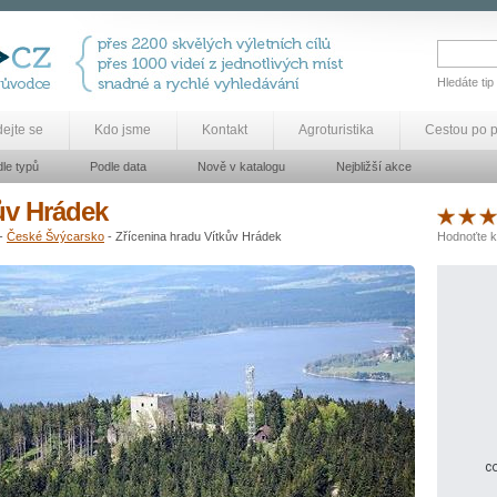
Hledáte tip
dejte se
Kdo jsme
Kontakt
Agroturistika
Cestou po 
le typů
Podle data
Nově v katalogu
Nejbližší akce
ův Hrádek
-
České Švýcarsko
- Zřícenina hradu Vítkův Hrádek
Hodnoťte k
co