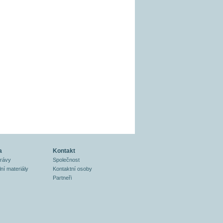
a
Kontakt
právy
Společnost
ní materiály
Kontaktní osoby
Partneři