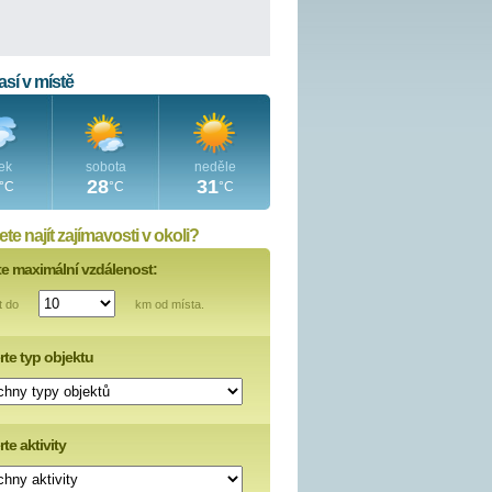
sí v místě
ek
sobota
neděle
28
31
°C
°C
°C
te najít zajímavosti v okoli?
te maximální vzdálenost:
t do
km od místa.
rte typ objektu
te aktivity