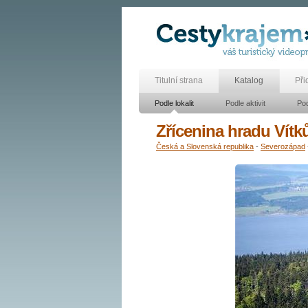
Titulní strana
Katalog
Při
Podle lokalit
Podle aktivit
Pod
Zřícenina hradu Vítk
Česká a Slovenská republika
-
Severozápad