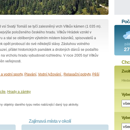
Poča
vsí Svatý Tomáš se tyčí zalesněný vrch Vítkův kámen (1 035 m).
 nejvýše položeného českého hradu. Vítkův Hrádek vznikl v
áru a stal se oblíbeným výletním místem básníků, spisovatelů a
k opět probouzí do své někdejší slávy. Zásluhou volného
pát
27
muzeí, přátel historických památek a drobných dárců se podařilo
a na vrcholu hradu vybudovat rozhlednu. V roce 2005 byl Vítkův
ěn veřejnosti.
Chce
Zvol
a vodní sporty
,
Plavání
,
Vodní lyžování
,
Relaxační pobyty
,
Pěší
Hleda
cíle
,
Hrady a zámky
Vybe
 objekty daného typu nebo nabízející daný typ aktivity.
Vyber
Zajímavá místa v okolí