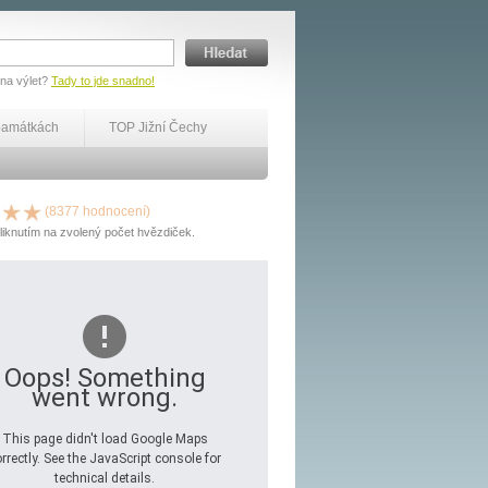
 na výlet?
Tady to jde snadno!
památkách
TOP Jižní Čechy
(8377 hodnocení)
liknutím na zvolený počet hvězdiček.
Oops! Something
went wrong.
This page didn't load Google Maps
rrectly. See the JavaScript console for
technical details.