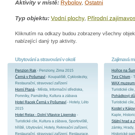
Aktivity v místě:
Rybolov
,
Ostatni
Typ objektu:
Vodní plochy
,
Přírodní zajímavos
Kliknutím na odkazy budou zobrazeny všechny objek
nabízející daný typ aktivity.
Ubytování a stravování v okolí
Zajímavá mí
Penzion Rak
- Penziony, Zima 2015
Hořice na Šu
Černá v Pošumaví
- Koupaliště, Cyklostezky,
Tvrz Chlum
- T
Restaurační, stravovací zařízení
WAX muzeum 
Horní Planá
- Města, Informační střediska,
Turistické cíl
Pomníky, Památníky, Kultura a zábava
Pohádkový dů
Hotel Racek Černá v Pošumaví
- Hotely, Léto
Turistické cíl
2015
Kostel v Kájo
Hotel Relax - Dolní Vltavice Lipensko
-
Kaple, Histor
Turistické cíle, Kultura a zábava, Sportoviště,
Státní hrad a
hřiště, Ubytování, Hotely, Rekreační zařízení,
zámky, Hrady, 
Restaurační, stravovací zařízení, Restaurace,
Historické pa