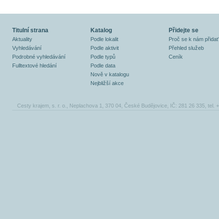
Titulní strana
Katalog
Přidejte se
Aktuality
Podle lokalit
Proč se k nám přidat
Vyhledávání
Podle aktivit
Přehled služeb
Podrobné vyhledávání
Podle typů
Ceník
Fulltextové hledání
Podle data
Nově v katalogu
Nejbližší akce
Cesty krajem, s. r. o., Neplachova 1, 370 04, České Budějovice, IČ: 281 26 335, tel.