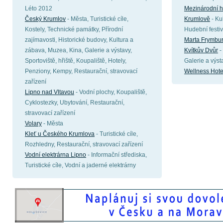
Léto 2012
Mezinárodní h
Český Krumlov
- Města, Turistické cíle,
Krumlově
- Ku
Kostely, Technické památky, Přírodní
Hudební festiv
zajímavosti, Historické budovy, Kultura a
Marta Frymbu
zábava, Muzea, Kina, Galerie a výstavy,
Kvítkův Dvůr
-
Sportoviště, hřiště, Koupaliště, Hotely,
Galerie a výst
Penziony, Kempy, Restaurační, stravovací
Wellness Hote
zařízení
Lipno nad Vltavou
- Vodní plochy, Koupaliště,
Cyklostezky, Ubytování, Restaurační,
stravovací zařízení
Volary
- Města
Kleť u Českého Krumlova
- Turistické cíle,
Rozhledny, Restaurační, stravovací zařízení
Vodní elektrárna Lipno
- Informační střediska,
Turistické cíle, Vodní a jaderné elektrárny