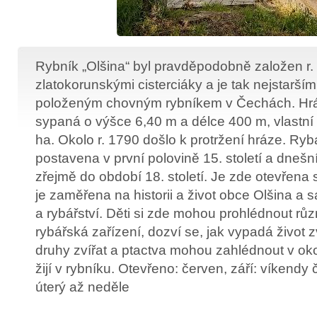
Rybník „Olšina“ byl pravděpodobně založen r.
zlatokorunskými cisterciáky a je tak nejstarší
položeným chovným rybníkem v Čechách. Hráz
sypaná o výšce 6,40 m a délce 400 m, vlastní
ha. Okolo r. 1790 došlo k protržení hráze. Ryb
postavena v první polovině 15. století a dnešn
zřejmě do období 18. století. Je zde otevřena 
je zaměřena na historii a život obce Olšina a 
a rybářství. Děti si zde mohou prohlédnout růz
rybářská zařízení, dozví se, jak vypadá život zv
druhy zvířat a ptactva mohou zahlédnout v okol
žijí v rybníku. Otevřeno: červen, září: víkendy
úterý až neděle