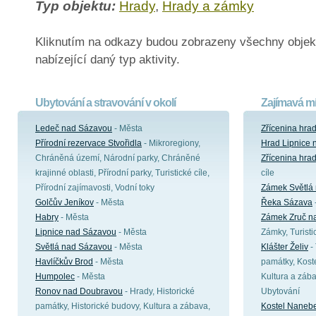
Typ objektu:
Hrady
,
Hrady a zámky
Kliknutím na odkazy budou zobrazeny všechny objek
nabízející daný typ aktivity.
Ubytování a stravování v okolí
Zajímavá mí
Ledeč nad Sázavou
- Města
Zřícenina hrad
Přírodní rezervace Stvořidla
- Mikroregiony,
Hrad Lipnice
Chráněná území, Národní parky, Chráněné
Zřícenina hrad
krajinné oblasti, Přírodní parky, Turistické cíle,
cíle
Přírodní zajímavosti, Vodní toky
Zámek Světlá
Golčův Jeníkov
- Města
Řeka Sázava
Habry
- Města
Zámek Zruč n
Lipnice nad Sázavou
- Města
Zámky, Turisti
Světlá nad Sázavou
- Města
Klášter Želiv
- 
Havlíčkův Brod
- Města
památky, Koste
Humpolec
- Města
Kultura a zába
Ronov nad Doubravou
- Hrady, Historické
Ubytování
památky, Historické budovy, Kultura a zábava,
Kostel Nanebe