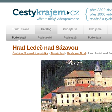
Titulní strana
Katalog
Přidejte se
Kdo jsme
Podle lokalit
Podle aktivit
Podle typů
Podle data
Hrad Ledeč nad Sázavou
Česká a Slovenská republika
-
Jihovýchod
-
Havlíčkův Brod
- Hrad Ledeč nad S