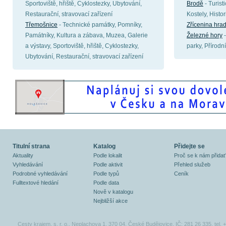
Sportoviště, hřiště, Cyklostezky, Ubytování,
Brodě
- Turist
Restaurační, stravovací zařízení
Kostely, Histo
Třemošnice
- Technické památky, Pomníky,
Zřícenina hra
Památníky, Kultura a zábava, Muzea, Galerie
Železné hory
-
a výstavy, Sportoviště, hřiště, Cyklostezky,
parky, Přírodn
Ubytování, Restaurační, stravovací zařízení
Titulní strana
Katalog
Přidejte se
Aktuality
Podle lokalit
Proč se k nám přidat
Vyhledávání
Podle aktivit
Přehled služeb
Podrobné vyhledávání
Podle typů
Ceník
Fulltextové hledání
Podle data
Nově v katalogu
Nejbližší akce
Cesty krajem, s. r. o., Neplachova 1, 370 04, České Budějovice, IČ: 281 26 335, tel.