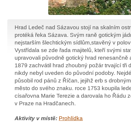
Hrad Ledeč nad Sázavou stojí na skalním ostr
protéká řeka Sázava. Svým raně gotickým jádr
nejstarším šlechtickým sídlům,stavěný v polovin
Vystřídala se zde řada majitelů, kteří svými s
upravovali původně gotický hrad renesančně 
1879 zachvátil hrad zhoubný požár trvající tři
nikdy nebyl uveden do původní podoby. Nejdél
působil rod pánů z Říčan, jejihž erb s drobný
město do svého znaku. roce 1753 koupila led
císařovna Marie Terezie a darovala ho Řádu z
v Praze na Hradčanech.
Aktivity v místě:
Prohlídka