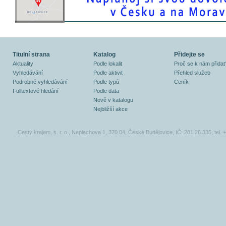
Titulní strana
Katalog
Přidejte se
Aktuality
Podle lokalit
Proč se k nám přidat
Vyhledávání
Podle aktivit
Přehled služeb
Podrobné vyhledávání
Podle typů
Ceník
Fulltextové hledání
Podle data
Nově v katalogu
Nejbližší akce
Cesty krajem, s. r. o., Neplachova 1, 370 04, České Budějovice, IČ: 281 26 335, tel.