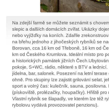
Na zdejší farmě se můžete seznámit s chovem 
slepic a dalších domácích zvířat. Ukázky dojení
nebo vyjížďky na koních. Zdařile zrekonstruo
na břehu jednoho z jihočeských rybníků se n
Borovan, cca 16 km od Třeboně, 16 km od Če
km od Českého Krumlova. Ideální místo pro p
a historických památek jižních Čech.Ubytován
pokoje, S+WC, rádio, některé s BTV a lednicí.
jídelna, bar, salonek. Posezení na letní terase
ohně. Pro skupiny lze zajistit grilování selat, je
sport a volný čas: kulečník, sauna, posilovna. 
(pískoviště, prolézačky, houpačky). Hřiště pro
Vlastní rybník se šlapadly, ve kterém lze též r
rybolovu vydává provozovatel penzionu).