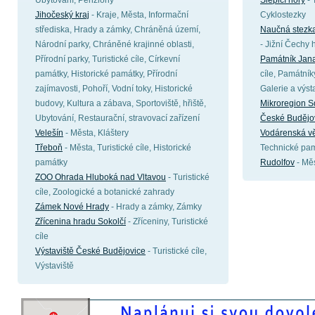
Ubytování, Penziony
Slepičí hory
- 
Jihočeský kraj
- Kraje, Města, Informační
Cyklostezky
střediska, Hrady a zámky, Chráněná území,
Naučná stezka
Národní parky, Chráněné krajinné oblasti,
- Jižní Čechy 
Přírodní parky, Turistické cíle, Církevní
Památník Jana
památky, Historické památky, Přírodní
cíle, Památník
zajímavosti, Pohoří, Vodní toky, Historické
Galerie a výst
budovy, Kultura a zábava, Sportoviště, hřiště,
Mikroregion S
Ubytování, Restaurační, stravovací zařízení
České Budějo
Velešín
- Města, Kláštery
Vodárenská vě
Třeboň
- Města, Turistické cíle, Historické
Technické pa
památky
Rudolfov
- Mě
ZOO Ohrada Hluboká nad Vltavou
- Turistické
cíle, Zoologické a botanické zahrady
Zámek Nové Hrady
- Hrady a zámky, Zámky
Zřícenina hradu Sokolčí
- Zříceniny, Turistické
cíle
Výstaviště České Budějovice
- Turistické cíle,
Výstaviště