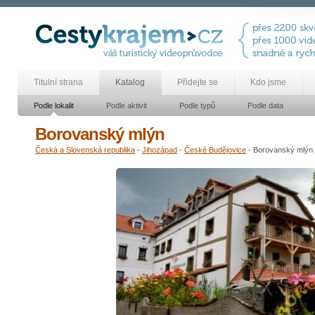
Titulní strana
Katalog
Přidejte se
Kdo jsme
Podle lokalit
Podle aktivit
Podle typů
Podle data
Borovanský mlýn
Česká a Slovenská republika
-
Jihozápad
-
České Budějovice
- Borovanský mlýn