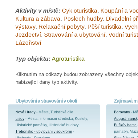
Aktivity v místě:
Cykloturistika
,
Koupání a vod
Kultura a zábava
,
Poslech hudby
,
Divadelní p
výstavy
,
Relaxační pobyty
,
Pěší turistika
,
Vych
Jezdectví
,
Stravování a ubytování
,
Vodní turis
Lázeňství
Typ objektu:
Agroturistika
Kliknutím na odkazy budou zobrazeny všechny objek
nabízející daný typ aktivity.
Ubytování a stravování v okolí
Zajímavá mí
Nové Hrady
- Města, Turistické cíle
Borovany
- Mě
Lišov
- Města, Informační střediska, Kostely,
Augustiniánsk
Historické památky, Historické budovy
Buškův hamr
Třeboňsko - ubytování v soukromí
-
památky, Muz