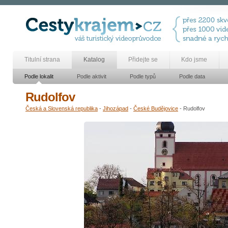
Titulní strana
Katalog
Přidejte se
Kdo jsme
Podle lokalit
Podle aktivit
Podle typů
Podle data
Rudolfov
Česká a Slovenská republika
-
Jihozápad
-
České Budějovice
- Rudolfov