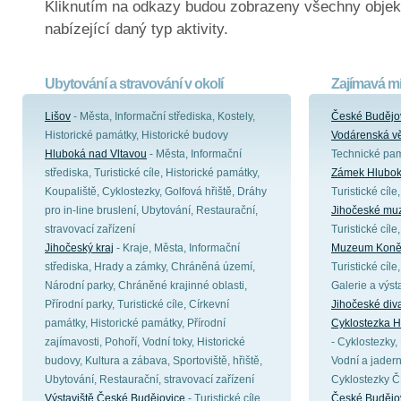
Kliknutím na odkazy budou zobrazeny všechny objek
nabízející daný typ aktivity.
Ubytování a stravování v okolí
Zajímavá mí
Lišov
- Města, Informační střediska, Kostely,
České Budějo
Historické památky, Historické budovy
Vodárenská vě
Hluboká nad Vltavou
- Města, Informační
Technické pa
střediska, Turistické cíle, Historické památky,
Zámek Hlubok
Koupaliště, Cyklostezky, Golfová hřiště, Dráhy
Turistické cíl
pro in-line bruslení, Ubytování, Restaurační,
Jihočeské mu
stravovací zařízení
Turistické cíl
Jihočeský kraj
- Kraje, Města, Informační
Muzeum Koněs
střediska, Hrady a zámky, Chráněná území,
Turistické cíl
Národní parky, Chráněné krajinné oblasti,
Galerie a výst
Přírodní parky, Turistické cíle, Církevní
Jihočeské div
památky, Historické památky, Přírodní
Cyklostezka H
zajímavosti, Pohoří, Vodní toky, Historické
- Cyklostezky, 
budovy, Kultura a zábava, Sportoviště, hřiště,
Vodní a jadern
Ubytování, Restaurační, stravovací zařízení
Cyklostezky 
Výstaviště České Budějovice
- Turistické cíle,
České Budějov