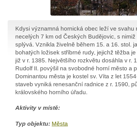
Kdysi významná hornická obec leží ve svahu 
necelých 7 km od Českých Budějovic, s nimiž 
splývá. Vznikla živelně během 15. a 16. stol. 
bohatých ložisek stříbrné rudy, jejichž těžba 
již v r. 1385. Největšího rozkvětu dosáhla v r. 1
Rudolf II. povýšil na svobodné horní město a
Dominantou města je kostel sv. Víta z let 155
staveb vyniká renesanční radnice z r. 1590, p
královského horního úřadu.
Aktivity v místě:
Typ objektu:
Města