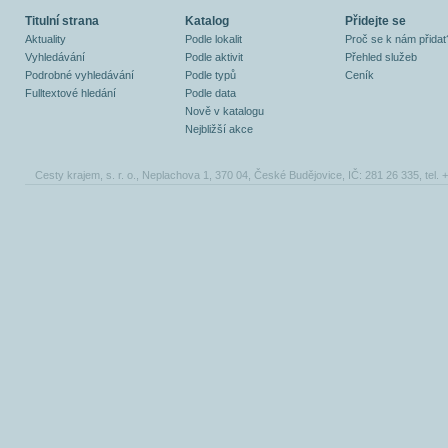
Titulní strana
Katalog
Přidejte se
Aktuality
Podle lokalit
Proč se k nám přidat
Vyhledávání
Podle aktivit
Přehled služeb
Podrobné vyhledávání
Podle typů
Ceník
Fulltextové hledání
Podle data
Nově v katalogu
Nejbližší akce
Cesty krajem, s. r. o., Neplachova 1, 370 04, České Budějovice, IČ: 281 26 335, tel.