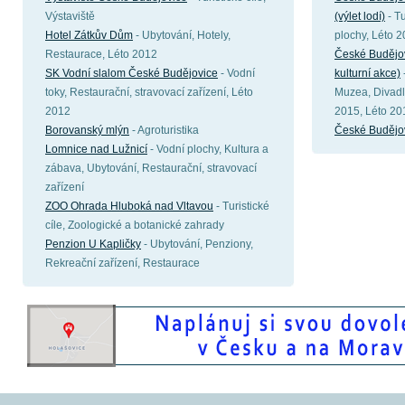
Výstaviště
(výlet lodí)
- Tu
Hotel Zátkův Dům
- Ubytování, Hotely,
plochy, Léto 
Restaurace, Léto 2012
České Budějovi
SK Vodní slalom České Budějovice
- Vodní
kulturní akce)
toky, Restaurační, stravovací zařízení, Léto
Muzea, Divadla
2012
2015, Léto 20
Borovanský mlýn
- Agroturistika
České Budějo
Lomnice nad Lužnicí
- Vodní plochy, Kultura a
zábava, Ubytování, Restaurační, stravovací
zařízení
ZOO Ohrada Hluboká nad Vltavou
- Turistické
cíle, Zoologické a botanické zahrady
Penzion U Kapličky
- Ubytování, Penziony,
Rekreační zařízení, Restaurace