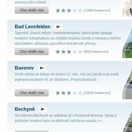
onemocnění včetně ...
(12680 hodnocení)
Bad Leonfelden
Tajemné „hlavní město“ mühlviertelského SternGartlu spojuje
moderní infrastrukturu se zvláštní kvalitou života a rekreace milého
lázeňského střediska uprostřed nedotknuté přírody. ...
(9533 hodnocení)
Bavorov
Vznik města se datuje do konce 13. stol., kdy jej založil a po sobě
pojmenoval Bavor III. ze Strakonic. Pozoruhodností ...
(10628 hodnocení)
Bechyně
Se jménem Bechyně se setkáme již v Kosmově kronice. Spolu s
gotickým hradem byla na přehradí založena osada, v r. ...