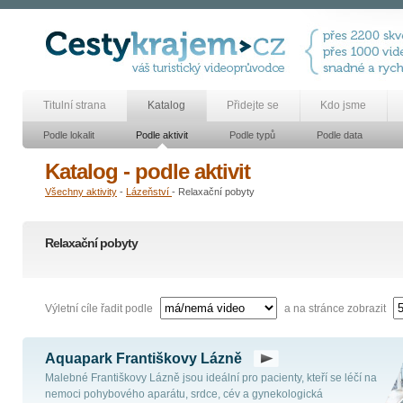
Titulní strana
Katalog
Přidejte se
Kdo jsme
Podle lokalit
Podle aktivit
Podle typů
Podle data
Katalog - podle aktivit
Všechny aktivity
-
Lázeňství
- Relaxační pobyty
Relaxační pobyty
Výletní cíle řadit podle
a na stránce zobrazit
Aquapark Františkovy Lázně
Malebné Františkovy Lázně jsou ideální pro pacienty, kteří se léčí na
nemoci pohybového aparátu, srdce, cév a gynekologická