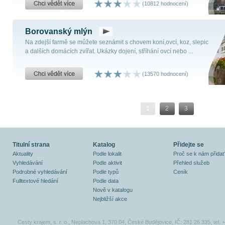
(10812 hodnocení)
Borovanský mlýn
Na zdejší farmě se můžete seznámit s chovem koní,ovcí, koz, slepic
a dalších domácích zvířat. Ukázky dojení, stříhání ovcí nebo ...
(13570 hodnocení)
1
2
3
Titulní strana
Katalog
Přidejte se
Aktuality
Podle lokalit
Proč se k nám přidat
Vyhledávání
Podle aktivit
Přehled služeb
Podrobné vyhledávání
Podle typů
Ceník
Fulltextové hledání
Podle data
Nově v katalogu
Nejbližší akce
Cesty krajem, s. r. o., Neplachova 1, 370 04, České Budějovice, IČ: 281 26 335, tel.