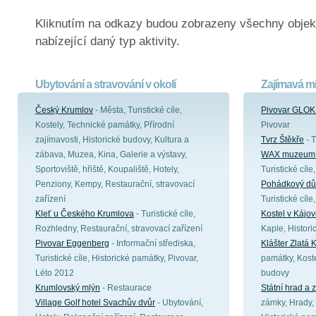
Kliknutím na odkazy budou zobrazeny všechny objek
nabízející daný typ aktivity.
Ubytování a stravování v okolí
Zajímavá mí
Český Krumlov
- Města, Turistické cíle,
Pivovar GLOK
Kostely, Technické památky, Přírodní
Pivovar
zajímavosti, Historické budovy, Kultura a
Tvrz Štěkře
- T
zábava, Muzea, Kina, Galerie a výstavy,
WAX muzeum 
Sportoviště, hřiště, Koupaliště, Hotely,
Turistické cíl
Penziony, Kempy, Restaurační, stravovací
Pohádkový dů
zařízení
Turistické cíl
Kleť u Českého Krumlova
- Turistické cíle,
Kostel v Kájo
Rozhledny, Restaurační, stravovací zařízení
Kaple, Histor
Pivovar Eggenberg
- Informační střediska,
Klášter Zlatá 
Turistické cíle, Historické památky, Pivovar,
památky, Koste
Léto 2012
budovy
Krumlovský mlýn
- Restaurace
Státní hrad a
Village Golf hotel Svachův dvůr
- Ubytování,
zámky, Hrady, 