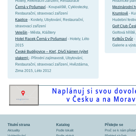
Hotely, Rekreační zařízení, Restaurace
Historické pa
Černá v Pošumaví
- Koupaliště, Cyklostezky,
Mezinárodní h
Restaurační, stravovací zařízení
Krumlově
- Ku
Kaplice
- Kostely, Ubytování, Restaurační,
Hudební festiv
stravovací zařízení
Golf Club Čes
Velešín
- Města, Kláštery
Golfová hřiště
Hotel Racek Černá v Pošumaví
- Hotely, Léto
Kvítkův Dvůr
-
2015
Galerie a výst
České Budějovice – Kleť, Dívčí kámen (výlet
vlakem)
- Přírodní zajímavosti, Ubytování,
Restaurační, stravovací zařízení, Hvězdárna,
Zima 2015, Léto 2012
Titulní strana
Katalog
Přidejte se
Aktuality
Podle lokalit
Proč se k nám přidat
Vyhledávání
Podle aktivit
Přehled služeb