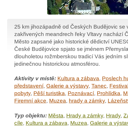
25 km jihozápadně od Českých Budějovic se v
zakřivených meandrech řeky Vltavy nachází 
Město zapsané jako historické dědictví UNESC
České Budějovice spjato se jménem Přemysla 
dlouholetou rožmberskou tradicí Vás jedním s
jedinečnou historickou atmosférou.
Aktivity v místě:
Kultura a zábava
,
Poslech h
představení
,
Galerie a výstavy
,
Tanec
,
Festiva
pobyty
,
Pěší turistika
,
Poznávací
,
Prohlídka
,
M
Firemní akce
,
Muzea
,
hrady a zámky
,
Lázeňst
Typ objektu:
Města
,
Hrady a zámky
,
Hrady
,
Z
cíle
,
Kultura a zábava
,
Muzea
,
Galerie a výsta