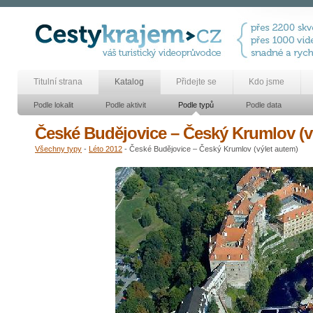
Titulní strana
Katalog
Přidejte se
Kdo jsme
Podle lokalit
Podle aktivit
Podle typů
Podle data
České Budějovice – Český Krumlov (v
Všechny typy
-
Léto 2012
- České Budějovice – Český Krumlov (výlet autem)