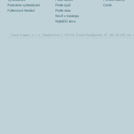
Podrobné vyhledávání
Podle typů
Ceník
Fulltextové hledání
Podle data
Nově v katalogu
Nejbližší akce
Cesty krajem, s. r. o., Neplachova 1, 370 04, České Budějovice, IČ: 281 26 335, tel.