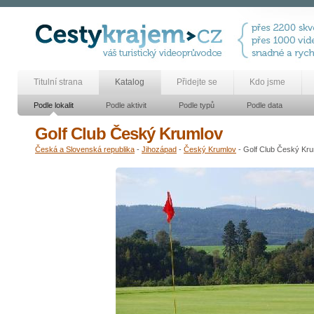
Titulní strana
Katalog
Přidejte se
Kdo jsme
Podle lokalit
Podle aktivit
Podle typů
Podle data
Golf Club Český Krumlov
Česká a Slovenská republika
-
Jihozápad
-
Český Krumlov
- Golf Club Český Kr