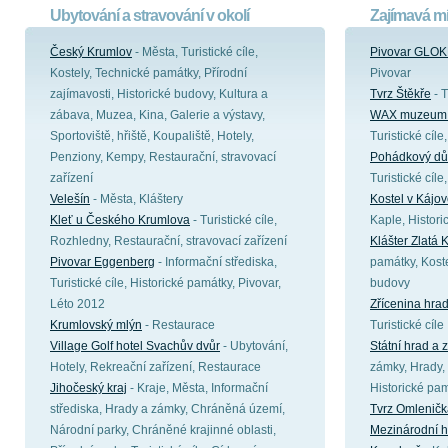
Ubytování a stravování v okolí
Zajímavá mí
Český Krumlov
- Města, Turistické cíle,
Pivovar GLOK
Kostely, Technické památky, Přírodní
Pivovar
zajímavosti, Historické budovy, Kultura a
Tvrz Štěkře
- T
zábava, Muzea, Kina, Galerie a výstavy,
WAX muzeum 
Sportoviště, hřiště, Koupaliště, Hotely,
Turistické cíl
Penziony, Kempy, Restaurační, stravovací
Pohádkový dů
zařízení
Turistické cíl
Velešín
- Města, Kláštery
Kostel v Kájo
Kleť u Českého Krumlova
- Turistické cíle,
Kaple, Histor
Rozhledny, Restaurační, stravovací zařízení
Klášter Zlatá 
Pivovar Eggenberg
- Informační střediska,
památky, Koste
Turistické cíle, Historické památky, Pivovar,
budovy
Léto 2012
Zřícenina hra
Krumlovský mlýn
- Restaurace
Turistické cíle
Village Golf hotel Svachův dvůr
- Ubytování,
Státní hrad a
Hotely, Rekreační zařízení, Restaurace
zámky, Hrady, 
Jihočeský kraj
- Kraje, Města, Informační
Historické pa
střediska, Hrady a zámky, Chráněná území,
Tvrz Omleničk
Národní parky, Chráněné krajinné oblasti,
Mezinárodní h