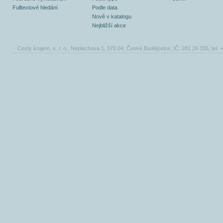
Fulltextové hledání
Podle data
Nově v katalogu
Nejbližší akce
Cesty krajem, s. r. o., Neplachova 1, 370 04, České Budějovice, IČ: 281 26 335, tel.