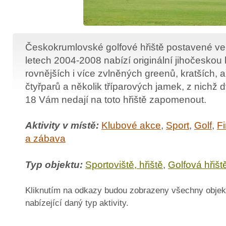
Českokrumlovské golfové hřiště postavené ve
letech 2004-2008 nabízí originální jihočeskou
rovnějších i více zvlněných greenů, kratších, a
čtyřparů a několik tříparových jamek, z nichž 
18 Vám nedají na toto hřiště zapomenout.
Aktivity v místě:
Klubové akce
,
Sport
,
Golf
,
F
a zábava
Typ objektu:
Sportoviště, hřiště
,
Golfová hřišt
Kliknutím na odkazy budou zobrazeny všechny objek
nabízející daný typ aktivity.