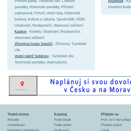
Přírodní parky, Turistické cíle, Církevní
Krumlově
- Ku
památky, Historické památky, Přírodní
Hudební festiv
zajímavosti, Pohoří, Vodní toky, Historické
budovy, Kultura a zábava, Sportoviště, hřiště,
Ubytování, Restaurační, stravovací zařízení
Kaplice
- Kostely, Ubytování, Restaurační,
stravovací zařízení
Zřícenina hradu Sokolčí
- Zříceniny, Turistické
cíle
Vodní nádrž Soběnov
- Turistické cíle,
Technické památky, Vodní plochy
Titulní strana
Katalog
Přidejte se
Aktuality
Podle lokalit
Proč se k nám přidat
Vyhledávání
Podle aktivit
Přehled služeb
Podrobné vyhledávání
Podle typů
Ceník