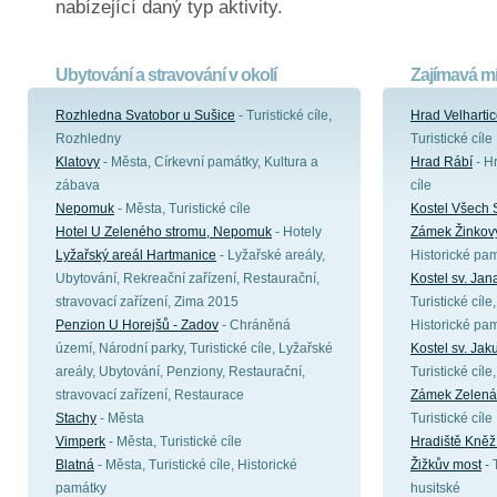
nabízející daný typ aktivity.
Ubytování a stravování v okolí
Zajímavá mí
Rozhledna Svatobor u Sušice
- Turistické cíle,
Hrad Velharti
Rozhledny
Turistické cíle
Klatovy
- Města, Církevní památky, Kultura a
Hrad Rábí
- Hr
zábava
cíle
Nepomuk
- Města, Turistické cíle
Kostel Všech 
Hotel U Zeleného stromu, Nepomuk
- Hotely
Zámek Žinkov
Lyžařský areál Hartmanice
- Lyžařské areály,
Historické pa
Ubytování, Rekreační zařízení, Restaurační,
Kostel sv. J
stravovací zařízení, Zima 2015
Turistické cíle
Penzion U Horejšů - Zadov
- Chráněná
Historické pa
území, Národní parky, Turistické cíle, Lyžařské
Kostel sv. Ja
areály, Ubytování, Penziony, Restaurační,
Turistické cíl
stravovací zařízení, Restaurace
Zámek Zelená
Stachy
- Města
Turistické cíle
Vimperk
- Města, Turistické cíle
Hradiště Kněž
Blatná
- Města, Turistické cíle, Historické
Žižkův most
- 
památky
husitské