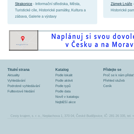
Strakonice
- Informační střediska, Města,
Zámek Lnáře
-
Turistické cíle, Historické památky, Kultura a
Historické pa
zábava, Galerie a výstavy
Titulní strana
Katalog
Přidejte se
Aktuality
Podle lokalit
Proč se k nám přidat
Vyhledávání
Podle aktivit
Přehled služeb
Podrobné vyhledávání
Podle typů
Ceník
Fulltextové hledání
Podle data
Nově v katalogu
Nejbližší akce
Cesty krajem, s. r. o., Neplachova 1, 370 04, České Budějovice, IČ: 281 26 335, tel.