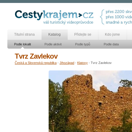
Titulní strana
Katalog
Přidejte se
Kdo jsme
Podle lokalit
Podle aktivit
Podle typů
Podle data
Tvrz Zavlekov
Česká a Slovenská republika
-
Jihozápad
-
Klatovy
- Tvrz Zavlekov