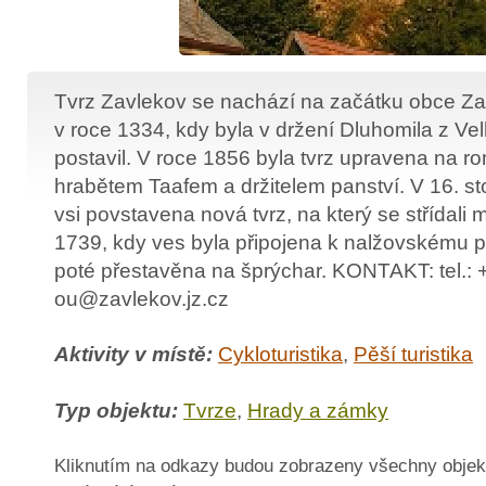
Tvrz Zavlekov se nachází na začátku obce Zav
v roce 1334, kdy byla v držení Dluhomila z Velha
postavil. V roce 1856 byla tvrz upravena na r
hrabětem Taafem a držitelem panství. V 16. sto
vsi povstavena nová tvrz, na který se střídali m
1739, kdy ves byla připojena k nalžovskému pa
poté přestavěna na šprýchar. KONTAKT: tel.:
ou@zavlekov.jz.cz
Aktivity v místě:
Cykloturistika
,
Pěší turistika
Typ objektu:
Tvrze
,
Hrady a zámky
Kliknutím na odkazy budou zobrazeny všechny objek