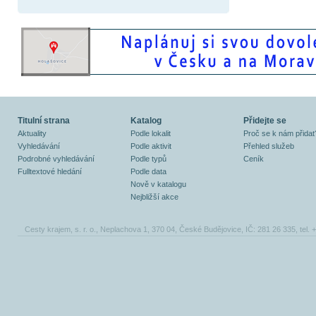
Titulní strana
Katalog
Přidejte se
Aktuality
Podle lokalit
Proč se k nám přidat
Vyhledávání
Podle aktivit
Přehled služeb
Podrobné vyhledávání
Podle typů
Ceník
Fulltextové hledání
Podle data
Nově v katalogu
Nejbližší akce
Cesty krajem, s. r. o., Neplachova 1, 370 04, České Budějovice, IČ: 281 26 335, tel.