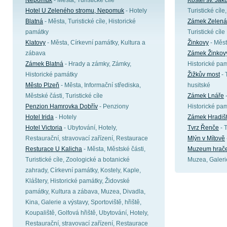
Nepomuk
- Města, Turistické cíle
Kostel sv. Ja
Hotel U Zeleného stromu, Nepomuk
- Hotely
Turistické cíl
Blatná
- Města, Turistické cíle, Historické
Zámek Zelená
památky
Turistické cíle
Klatovy
- Města, Církevní památky, Kultura a
Žinkovy
- Měst
zábava
Zámek Žinkov
Zámek Blatná
- Hrady a zámky, Zámky,
Historické pa
Historické památky
Žižkův most
- 
Město Plzeň
- Města, Informační střediska,
husitské
Městské části, Turistické cíle
Zámek Lnáře
-
Penzion Hamrovka Dobřív
- Penziony
Historické pa
Hotel Irida
- Hotely
Zámek Hradiš
Hotel Victoria
- Ubytování, Hotely,
Tvrz Řenče
- 
Restaurační, stravovací zařízení, Restaurace
Mlýn v Mítově
Resturace U Kalicha
- Města, Městské části,
Muzeum hrače
Turistické cíle, Zoologické a botanické
Muzea, Galeri
zahrady, Církevní památky, Kostely, Kaple,
Kláštery, Historické památky, Židovské
památky, Kultura a zábava, Muzea, Divadla,
Kina, Galerie a výstavy, Sportoviště, hřiště,
Koupaliště, Golfová hřiště, Ubytování, Hotely,
Restaurační, stravovací zařízení, Restaurace