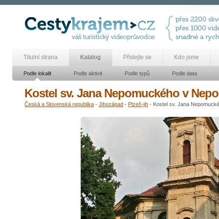
Titulní strana
Katalog
Přidejte se
Kdo jsme
Podle lokalit
Podle aktivit
Podle typů
Podle data
Kostel sv. Jana Nepomuckého v Nep
Česká a Slovenská republika
-
Jihozápad
-
Plzeň-jih
- Kostel sv. Jana Nepomuck