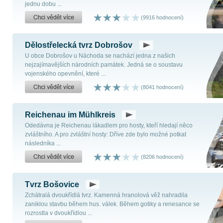
jednu dobu ...
(9916 hodnocení)
Dělostřelecká tvrz Dobrošov
U obce Dobrošov u Náchoda se nachází jedna z našich
nejzajímavějších národních památek. Jedná se o soustavu
vojenského opevnění, které ...
(8041 hodnocení)
Reichenau im Mühlkreis
Odedávna je Reichenau lákadlem pro hosty, kteří hledají něco
zvláštního. A pro zvláštní hosty: Dříve zde bylo možné potkat
následníka ...
(8206 hodnocení)
Tvrz Bošovice
Zchátralá dvoukřídlá tvrz. Kamenná hranolová věž nahradila
zaniklou stavbu během hus. válek. Během gotiky a renesance se
rozrostla v dvoukřídlou ...