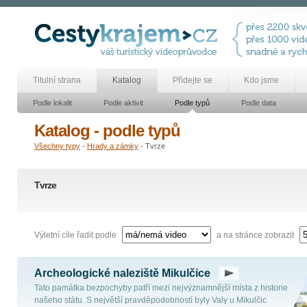
Titulní strana
Katalog
Přidejte se
Kdo jsme
Podle lokalit
Podle aktivit
Podle typů
Podle data
Katalog - podle typů
Všechny typy
-
Hrady a zámky
- Tvrze
Tvrze
Výletní cíle řadit podle
a na stránce zobrazit
Archeologické naleziště Mikulčice
Tato památka bezpochyby patří mezi nejvýznamnější místa z historie
našeho státu. S největší pravděpodobností byly Valy u Mikulčic