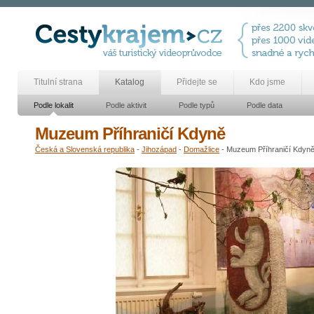
Titulní strana
Katalog
Přidejte se
Kdo jsme
Podle lokalit
Podle aktivit
Podle typů
Podle data
Muzeum Příhraničí Kdyně
Česká a Slovenská republika
-
Jihozápad
-
Domažlice
- Muzeum Příhraničí Kdyn