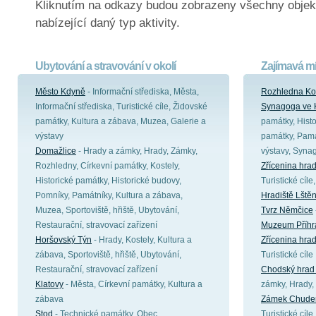
Kliknutím na odkazy budou zobrazeny všechny objek
nabízející daný typ aktivity.
Ubytování a stravování v okolí
Zajímavá mí
Město Kdyně
- Informační střediska, Města,
Rozhledna Ko
Informační střediska, Turistické cíle, Židovské
Synagoga ve 
památky, Kultura a zábava, Muzea, Galerie a
památky, Hist
výstavy
památky, Pamá
Domažlice
- Hrady a zámky, Hrady, Zámky,
výstavy, Syna
Rozhledny, Církevní památky, Kostely,
Zřícenina hra
Historické památky, Historické budovy,
Turistické cíl
Pomníky, Památníky, Kultura a zábava,
Hradiště Lštěn
Muzea, Sportoviště, hřiště, Ubytování,
Tvrz Němčice
Restaurační, stravovací zařízení
Muzeum Příhra
Horšovský Týn
- Hrady, Kostely, Kultura a
Zřícenina hra
zábava, Sportoviště, hřiště, Ubytování,
Turistické cíle
Restaurační, stravovací zařízení
Chodský hrad
Klatovy
- Města, Církevní památky, Kultura a
zámky, Hrady, 
zábava
Zámek Chude
Stod
- Technické památky, Obec
Turistické cíle