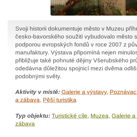
Svoji historii dokumentuje město v Muzeu příhr
česko-bavorského soužití vybudovalo město 
podporou evropských fondů v roce 2007 z půvo
manufaktury. Výstava připomíná nejen minulos
přibližuje také pohnuté dějiny Všerubského pr
odedávna důležitou spojnicí mezi dvěma odlišn
podobnými světy.
Aktivity v místě:
Galerie a výstavy
,
Poznávac
a zábava
,
Pěší turistika
Typ objektu:
Turistické cíle
,
Muzea
,
Galerie a
zábava