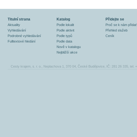
Titulní strana
Katalog
Přidejte se
Aktuality
Podle lokalit
Proč se k nám přidat
Vyhledávání
Podle aktivit
Přehled služeb
Podrobné vyhledávání
Podle typů
Ceník
Fulltextové hledání
Podle data
Nově v katalogu
Nejbližší akce
Cesty krajem, s. r. o., Neplachova 1, 370 04, České Budějovice, IČ: 281 26 335, tel.