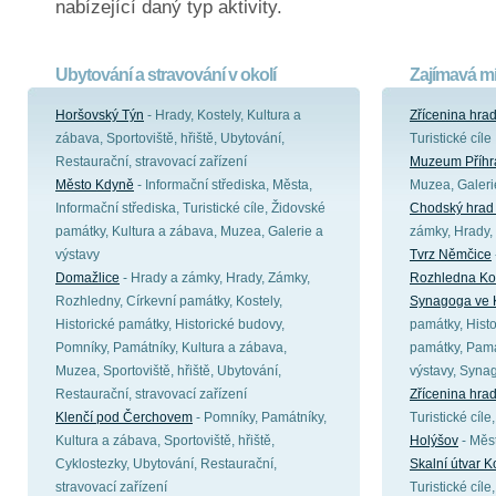
nabízející daný typ aktivity.
Ubytování a stravování v okolí
Zajímavá mí
Horšovský Týn
- Hrady, Kostely, Kultura a
Zřícenina hra
zábava, Sportoviště, hřiště, Ubytování,
Turistické cíle
Restaurační, stravovací zařízení
Muzeum Příhr
Město Kdyně
- Informační střediska, Města,
Muzea, Galeri
Informační střediska, Turistické cíle, Židovské
Chodský hrad
památky, Kultura a zábava, Muzea, Galerie a
zámky, Hrady, 
výstavy
Tvrz Němčice
Domažlice
- Hrady a zámky, Hrady, Zámky,
Rozhledna Ko
Rozhledny, Církevní památky, Kostely,
Synagoga ve 
Historické památky, Historické budovy,
památky, Hist
Pomníky, Památníky, Kultura a zábava,
památky, Pamá
Muzea, Sportoviště, hřiště, Ubytování,
výstavy, Syna
Restaurační, stravovací zařízení
Zřícenina hra
Klenčí pod Čerchovem
- Pomníky, Památníky,
Turistické cíl
Kultura a zábava, Sportoviště, hřiště,
Holýšov
- Měst
Cyklostezky, Ubytování, Restaurační,
Skalní útvar K
stravovací zařízení
Turistické cíle