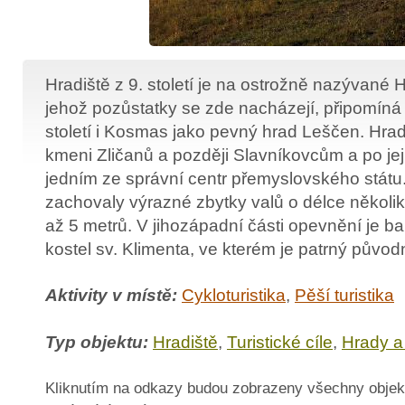
Hradiště z 9. století je na ostrožně nazývané H
jehož pozůstatky se zde nacházejí, připomíná 
století i Kosmas jako pevný hrad Leščen. Hradi
kmeni Zličanů a později Slavníkovcům a po jej
jedním ze správní centr přemyslovského státu
zachovaly výrazné zbytky valů o délce několik
až 5 metrů. V jihozápadní části opevnění je 
kostel sv. Klimenta, ve kterém je patrný původ
Aktivity v místě:
Cykloturistika
,
Pěší turistika
Typ objektu:
Hradiště
,
Turistické cíle
,
Hrady a
Kliknutím na odkazy budou zobrazeny všechny objek