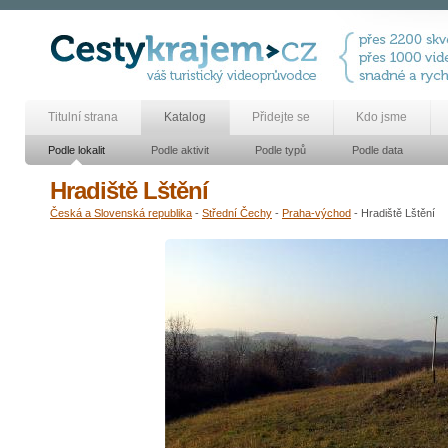
Titulní strana
Katalog
Přidejte se
Kdo jsme
Podle lokalit
Podle aktivit
Podle typů
Podle data
Hradiště Lštění
Česká a Slovenská republika
-
Střední Čechy
-
Praha-východ
- Hradiště Lštění