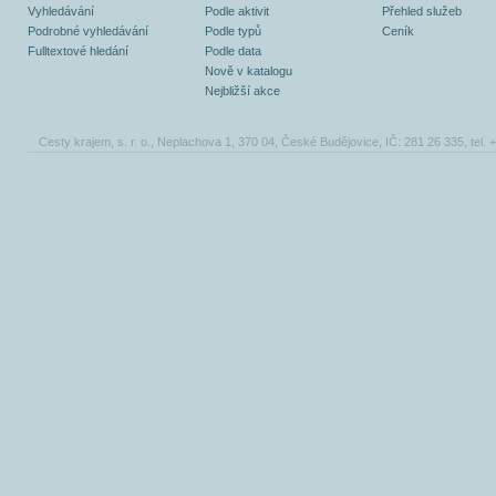
Vyhledávání
Podle aktivit
Přehled služeb
Podrobné vyhledávání
Podle typů
Ceník
Fulltextové hledání
Podle data
Nově v katalogu
Nejbližší akce
Cesty krajem, s. r. o., Neplachova 1, 370 04, České Budějovice, IČ: 281 26 335, tel.