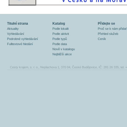
Titulní strana
Katalog
Přidejte se
Aktuality
Podle lokalit
Proč se k nám přidat
Vyhledávání
Podle aktivit
Přehled služeb
Podrobné vyhledávání
Podle typů
Ceník
Fulltextové hledání
Podle data
Nově v katalogu
Nejbližší akce
Cesty krajem, s. r. o., Neplachova 1, 370 04, České Budějovice, IČ: 281 26 335, tel.