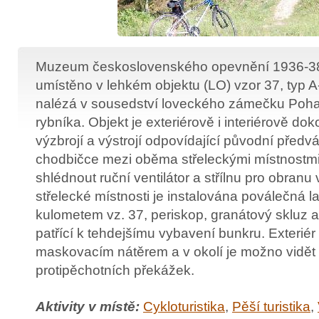
Muzeum československého opevnění 1936-3
umístěno v lehkém objektu (LO) vzor 37, typ A
nalézá v sousedství loveckého zámečku Poh
rybníka. Objekt je exteriérově i interiérově d
výzbrojí a výstrojí odpovídající původní předv
chodbičce mezi oběma střeleckými místnostm
shlédnout ruční ventilátor a střílnu pro obranu
střelecké místnosti je instalována poválečná l
kulometem vz. 37, periskop, granátový skluz a
patřící k tehdejšímu vybavení bunkru. Exteriér
maskovacím nátěrem a v okolí je možno vidět 
protipěchotních překážek.
Aktivity v místě:
Cykloturistika
,
Pěší turistika
,