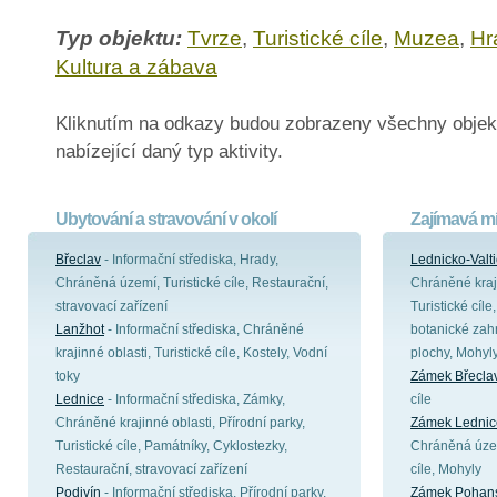
Typ objektu:
Tvrze
,
Turistické cíle
,
Muzea
,
Hr
Kultura a zábava
Kliknutím na odkazy budou zobrazeny všechny objek
nabízející daný typ aktivity.
Ubytování a stravování v okolí
Zajímavá mí
Břeclav
- Informační střediska, Hrady,
Lednicko-Valt
Chráněná území, Turistické cíle, Restaurační,
Chráněné kraji
stravovací zařízení
Turistické cíl
Lanžhot
- Informační střediska, Chráněné
botanické zahr
krajinné oblasti, Turistické cíle, Kostely, Vodní
plochy, Mohyl
toky
Zámek Břecla
Lednice
- Informační střediska, Zámky,
cíle
Chráněné krajinné oblasti, Přírodní parky,
Zámek Lednic
Turistické cíle, Památníky, Cyklostezky,
Chráněná území
Restaurační, stravovací zařízení
cíle, Mohyly
Podivín
- Informační střediska, Přírodní parky,
Zámek Pohan