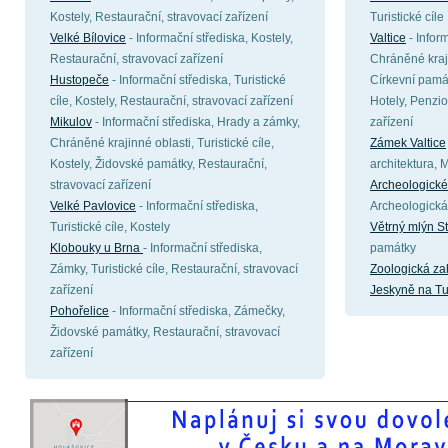
Kostely, Restaurační, stravovací zařízení
Turistické cíle
Velké Bílovice
- Informační střediska, Kostely,
Valtice
- Infor
Restaurační, stravovací zařízení
Chráněné kraji
Hustopeče
- Informační střediska, Turistické
Církevní památ
cíle, Kostely, Restaurační, stravovací zařízení
Hotely, Penzio
Mikulov
- Informační střediska, Hrady a zámky,
zařízení
Chráněné krajinné oblasti, Turistické cíle,
Zámek Valtice
Kostely, Židovské památky, Restaurační,
architektura,
stravovací zařízení
Archeologické
Velké Pavlovice
- Informační střediska,
Archeologická
Turistické cíle, Kostely
Větrný mlýn S
Klobouky u Brna
- Informační střediska,
památky
Zámky, Turistické cíle, Restaurační, stravovací
Zoologická z
zařízení
Jeskyně na Tu
Pohořelice
- Informační střediska, Zámečky,
Židovské památky, Restaurační, stravovací
zařízení