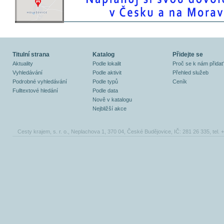
Titulní strana
Katalog
Přidejte se
Aktuality
Podle lokalit
Proč se k nám přidat
Vyhledávání
Podle aktivit
Přehled služeb
Podrobné vyhledávání
Podle typů
Ceník
Fulltextové hledání
Podle data
Nově v katalogu
Nejbližší akce
Cesty krajem, s. r. o., Neplachova 1, 370 04, České Budějovice, IČ: 281 26 335, tel.