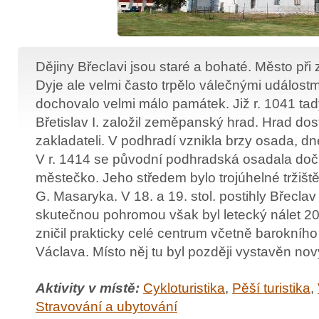
Dějiny Břeclavi jsou staré a bohaté. Město při
Dyje ale velmi často trpělo válečnými událostmi
dochovalo velmi málo památek. Již r. 1041 ta
Břetislav I. založil zeměpanský hrad. Hrad do
zakladateli. V podhradí vznikla brzy osada, dn
V r. 1414 se původní podhradská osadala doč
městečko. Jeho středem bylo trojúhelné tržišt
G. Masaryka. V 18. a 19. stol. postihly Břeclav
skutečnou pohromou však byl letecký nálet 20.
zničil prakticky celé centrum včetně barokního
Václava. Místo něj tu byl později vystavěn no
Aktivity v místě:
Cykloturistika
,
Pěší turistika
,
Stravování a ubytování