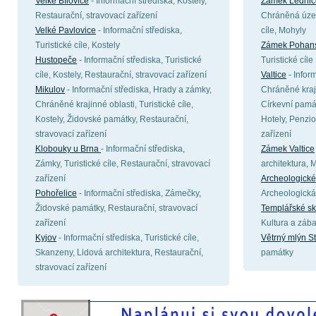
Velké Bílovice
- Informační střediska, Kostely,
Zámek Lednic
Restaurační, stravovací zařízení
Chráněná území
Velké Pavlovice
- Informační střediska,
cíle, Mohyly
Turistické cíle, Kostely
Zámek Pohan
Hustopeče
- Informační střediska, Turistické
Turistické cíle
cíle, Kostely, Restaurační, stravovací zařízení
Valtice
- Infor
Mikulov
- Informační střediska, Hrady a zámky,
Chráněné kraji
Chráněné krajinné oblasti, Turistické cíle,
Církevní památ
Kostely, Židovské památky, Restaurační,
Hotely, Penzio
stravovací zařízení
zařízení
Klobouky u Brna
- Informační střediska,
Zámek Valtice
Zámky, Turistické cíle, Restaurační, stravovací
architektura,
zařízení
Archeologické
Pohořelice
- Informační střediska, Zámečky,
Archeologická
Židovské památky, Restaurační, stravovací
Templářské sk
zařízení
Kultura a záb
Kyjov
- Informační střediska, Turistické cíle,
Větrný mlýn S
Skanzeny, Lidová architektura, Restaurační,
památky
stravovací zařízení