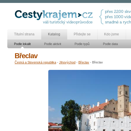
Titulní strana
Katalog
Přidejte se
Kdo jsme
Podle lokalit
Podle aktivit
Podle typů
Podle data
Břeclav
Česká a Slovenská republika
-
Jihovýchod
-
Břeclav
- Břeclav