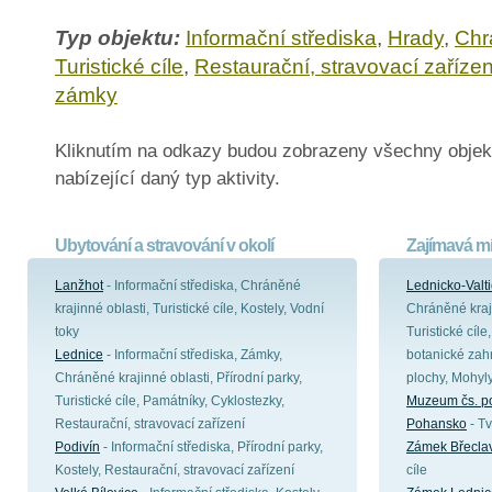
Typ objektu:
Informační střediska
,
Hrady
,
Chr
Turistické cíle
,
Restaurační, stravovací zařízen
zámky
Kliknutím na odkazy budou zobrazeny všechny objek
nabízející daný typ aktivity.
Ubytování a stravování v okolí
Zajímavá mí
Lanžhot
- Informační střediska, Chráněné
Lednicko-Valt
krajinné oblasti, Turistické cíle, Kostely, Vodní
Chráněné kraji
toky
Turistické cíl
Lednice
- Informační střediska, Zámky,
botanické zahr
Chráněné krajinné oblasti, Přírodní parky,
plochy, Mohyl
Turistické cíle, Památníky, Cyklostezky,
Muzeum čs. p
Restaurační, stravovací zařízení
Pohansko
- Tv
Podivín
- Informační střediska, Přírodní parky,
Zámek Břecla
Kostely, Restaurační, stravovací zařízení
cíle