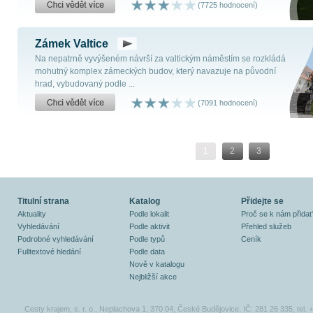
(7725 hodnocení)
Zámek Valtice
Na nepatrně vyvýšeném návrší za valtickým náměstím se rozkládá
mohutný komplex zámeckých budov, který navazuje na původní
hrad, vybudovaný podle ...
(7091 hodnocení)
1
2
3
Titulní strana
Katalog
Přidejte se
Aktuality
Podle lokalit
Proč se k nám přidat
Vyhledávání
Podle aktivit
Přehled služeb
Podrobné vyhledávání
Podle typů
Ceník
Fulltextové hledání
Podle data
Nově v katalogu
Nejbližší akce
Cesty krajem, s. r. o., Neplachova 1, 370 04, České Budějovice, IČ: 281 26 335, tel.