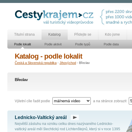
Titulní strana
Katalog
Přidejte se
Kdo jsme
Podle lokalit
Podle aktivit
Podle typů
Podle data
Katalog - podle lokalit
Česká a Slovenská republika
-
Jihovýchod
- Břeclav
Břeclav
Výletní cíle řadit podle
a na stránce zobrazit
Lednicko-Valtický areál
Největší zásluhu na vzniku celku dnes nazývaného Lednicko-
valtický areál měl šlechtický rod Lichtenštejnů, který si v roce 1395