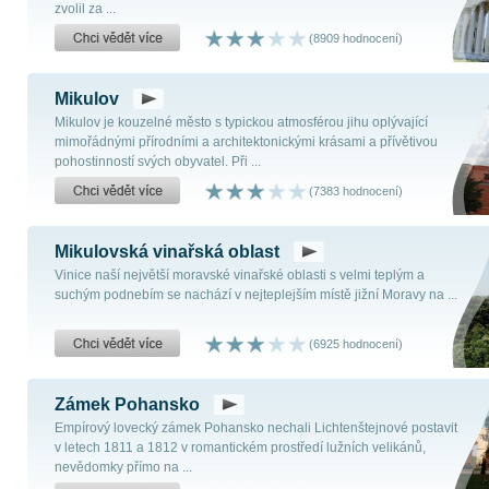
zvolil za ...
(8909 hodnocení)
Mikulov
Mikulov je kouzelné město s typickou atmosférou jihu oplývající
mimořádnými přírodními a architektonickými krásami a přívětivou
pohostinností svých obyvatel. Při ...
(7383 hodnocení)
Mikulovská vinařská oblast
Vinice naší největší moravské vinařské oblasti s velmi teplým a
suchým podnebím se nachází v nejteplejším místě jižní Moravy na ...
(6925 hodnocení)
Zámek Pohansko
Empírový lovecký zámek Pohansko nechali Lichtenštejnové postavit
v letech 1811 a 1812 v romantickém prostředí lužních velikánů,
nevědomky přímo na ...