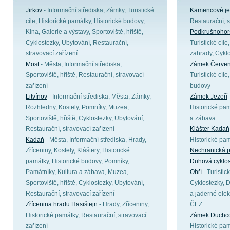
Jirkov
- Informační střediska, Zámky, Turistické
Kamencové je
cíle, Historické památky, Historické budovy,
Restaurační, s
Kina, Galerie a výstavy, Sportoviště, hřiště,
Podkrušnohor
Cyklostezky, Ubytování, Restaurační,
Turistické cíl
stravovací zařízení
zahrady, Cykl
Most
- Města, Informační střediska,
Zámek Červen
Sportoviště, hřiště, Restaurační, stravovací
Turistické cíle
zařízení
budovy
Litvínov
- Informační střediska, Města, Zámky,
Zámek Jezeří
Rozhledny, Kostely, Pomníky, Muzea,
Historické pam
Sportoviště, hřiště, Cyklostezky, Ubytování,
a zábava
Restaurační, stravovací zařízení
Klášter Kadaň
Kadaň
- Města, Informační střediska, Hrady,
Historické pam
Zříceniny, Kostely, Kláštery, Historické
Nechranická 
památky, Historické budovy, Pomníky,
Duhová cyklos
Památníky, Kultura a zábava, Muzea,
Ohří
- Turistic
Sportoviště, hřiště, Cyklostezky, Ubytování,
Cyklostezky, D
Restaurační, stravovací zařízení
a jaderné elek
Zřícenina hradu Hasištejn
- Hrady, Zříceniny,
ČEZ
Historické památky, Restaurační, stravovací
Zámek Duchc
zařízení
Historické pam