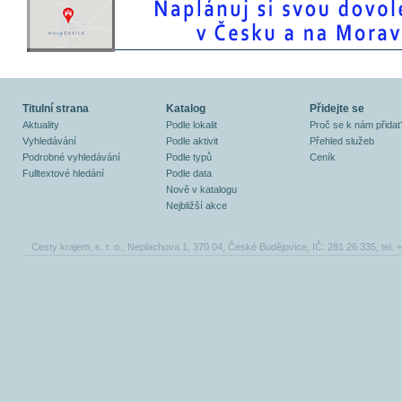
Titulní strana
Katalog
Přidejte se
Aktuality
Podle lokalit
Proč se k nám přidat
Vyhledávání
Podle aktivit
Přehled služeb
Podrobné vyhledávání
Podle typů
Ceník
Fulltextové hledání
Podle data
Nově v katalogu
Nejbližší akce
Cesty krajem, s. r. o., Neplachova 1, 370 04, České Budějovice, IČ: 281 26 335, tel.