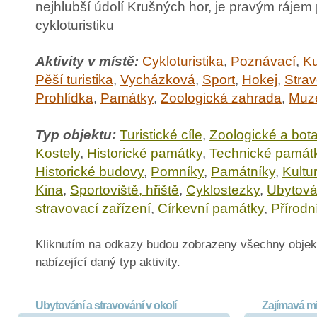
nejhlubší údolí Krušných hor, je pravým rájem p
cykloturistiku
Aktivity v místě:
Cykloturistika
,
Poznávací
,
Ku
Pěší turistika
,
Vycházková
,
Sport
,
Hokej
,
Strav
Prohlídka
,
Památky
,
Zoologická zahrada
,
Muz
Typ objektu:
Turistické cíle
,
Zoologické a bot
Kostely
,
Historické památky
,
Technické památ
Historické budovy
,
Pomníky
,
Památníky
,
Kultu
Kina
,
Sportoviště, hřiště
,
Cyklostezky
,
Ubytová
stravovací zařízení
,
Církevní památky
,
Přírodn
Kliknutím na odkazy budou zobrazeny všechny objek
nabízející daný typ aktivity.
Ubytování a stravování v okolí
Zajímavá mí