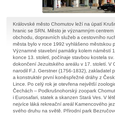
Královské město Chomutov leží na úpatí Kruš
hranic se SRN. Město je významným centrem 
obchodu, dopravních služeb a cestovního ruch
města bylo v roce 1992 vyhlášeno městskou
Významné stavební památky kolem náměstí 1.
konce 13. století, počínaje stavbou kostela sv.
dokončení Jezuitského areálu v 17. století. 
narodil F.J. Gerstner (1756-1832), zakladatel 
a konstruktér první koněspřežné dráhy z Čes
Lince. Po celý rok je otevřena největší zoolog
Čechách – Podkrušnohorský zoopark Chomuto
i Eurosafari, statek a skanzen Stará Ves. V lé
nejvíce láká rekreační areál Kamencového jez
svého druhu na světě. Přírodní park Bezručovo