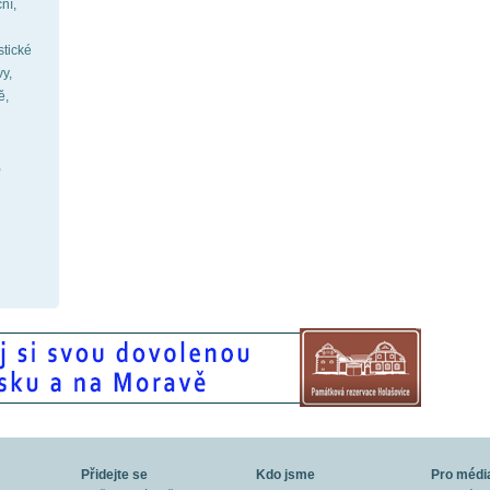
ní,
stické
vy,
ě,
,
Přidejte se
Kdo jsme
Pro médi