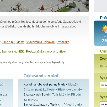
Poča
směrem od města Teplice. Most najdeme ve středu Západočeské
 a středisko rozsáhlého hnědouhelné oblasti má za sebou
pát
25
t
,
Jídlo a pití
,
Města
,
Stravování a ubytování
,
Prohlídka
Chce
,
Sportoviště, hřiště
,
Restaurační, stravovací zařízení
Zvol
 objekty daného typu nebo nabízející daný typ aktivity.
Hleda
Zajímavá místa v okolí
Vybe
ační
Kostel nanebevzetí panny Marie v Mostě
-
í
Církevní památky, Kostely, Historické památky
tura a
Skalnatý vrch Bořeň
- Turistické cíle, Přírodní
Vyber
,
zajímavosti
cí
Zámecká zahrada v Teplicích
- Přírodní parky,