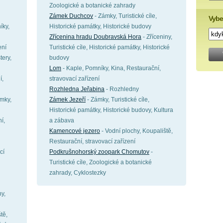
Zoologické a botanické zahrady
Zámek Duchcov
- Zámky, Turistické cíle,
Vybe
íky,
Historické památky, Historické budovy
Zřícenina hradu Doubravská Hora
- Zříceniny,
ení
Turistické cíle, Historické památky, Historické
tery,
budovy
Lom
- Kaple, Pomníky, Kina, Restaurační,
í,
stravovací zařízení
Rozhledna Jeřabina
- Rozhledny
ámky,
Zámek Jezeří
- Zámky, Turistické cíle,
Historické památky, Historické budovy, Kultura
í,
a zábava
Kamencové jezero
- Vodní plochy, Koupaliště,
Restaurační, stravovací zařízení
cí
Podkrušnohorský zoopark Chomutov
-
Turistické cíle, Zoologické a botanické
zahrady, Cyklostezky
y,
tě,