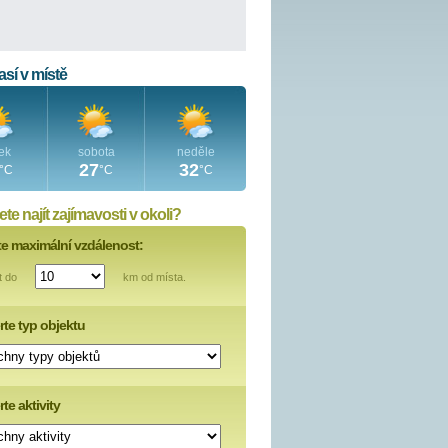
sí v místě
ek
sobota
neděle
27
32
°C
°C
°C
te najít zajímavosti v okoli?
te maximální vzdálenost:
t do
km od místa.
rte typ objektu
te aktivity