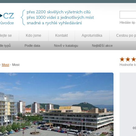
Hledáte tip
dejte se
Kdo jsme
Kontakt
Agroturistika
Cestou po 
le typů
Podle data
Nově v katalogu
Nejbližší akce
-
Most
- Most
Hodnoťte k
co