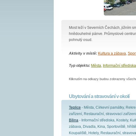
Most leží v Severních Čechách, jižním 
hnědouhelné pánve. Průmyslové centrum
pohnutý osud.
Aktivity v místě:
Kultura a zábava
,
Spor
Typ objektu:
Města
,
Informační střediska
Kliknutím na odkazy budou zobrazeny všechny
Ubytování a stravování v okolí
Teplice
- Města, Církevní památky, Rekre
zařízení, Restaurační, stravovací zařízen
Bílina
- Informační střediska, Kostely, Kul
zábava, Divadla, Kina, Sportoviště, hřiště
Koupaliště, Hotely, Restaurační, stravova