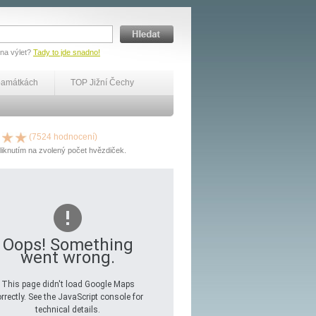
 na výlet?
Tady to jde snadno!
památkách
TOP Jižní Čechy
(7524 hodnocení)
liknutím na zvolený počet hvězdiček.
Oops! Something
went wrong.
This page didn't load Google Maps
rrectly. See the JavaScript console for
technical details.