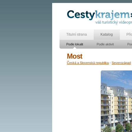
Titulní strana
Katalog
Při
Podle lokalit
Podle aktivit
Pod
Most
Česká a Slovenská republika
-
Severozápad