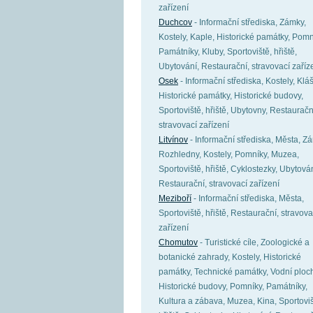
zařízení
Duchcov
- Informační střediska, Zámky,
Kostely, Kaple, Historické památky, Pomn
Památníky, Kluby, Sportoviště, hřiště,
Ubytování, Restaurační, stravovací zaříz
Osek
- Informační střediska, Kostely, Kláš
Historické památky, Historické budovy,
Sportoviště, hřiště, Ubytovny, Restauračn
stravovací zařízení
Litvínov
- Informační střediska, Města, Z
Rozhledny, Kostely, Pomníky, Muzea,
Sportoviště, hřiště, Cyklostezky, Ubytován
Restaurační, stravovací zařízení
Meziboří
- Informační střediska, Města,
Sportoviště, hřiště, Restaurační, stravova
zařízení
Chomutov
- Turistické cíle, Zoologické a
botanické zahrady, Kostely, Historické
památky, Technické památky, Vodní ploch
Historické budovy, Pomníky, Památníky,
Kultura a zábava, Muzea, Kina, Sportoviš