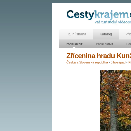
Titulní strana
Katalog
Při
Podle lokalit
Podle aktivit
Pod
Zřícenina hradu Kun
Česká a Slovenská republika
-
Jihozápad
-
P