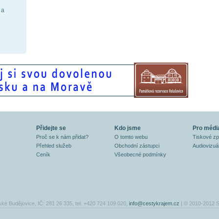
 a
Přidejte se
Kdo jsme
Pro médi
Proč se k nám přidat?
O tomto webu
Tiskové z
Přehled služeb
Obchodní zástupci
Audiovizuál
Ceník
Všeobecné podmínky
ské Budějovice, IČ: 281 26 335, tel. +420 724 109 020,
info@cestykrajem.cz
| © 2010-2012 S