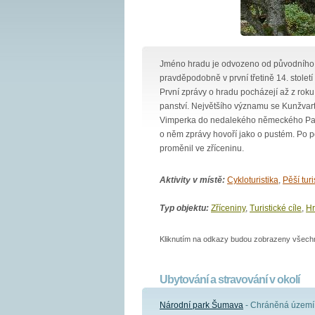
Jméno hradu je odvozeno od původního 
pravděpodobně v první třetině 14. stole
První zprávy o hradu pocházejí až z roku 
panství. Největšího významu se Kunžvartu 
Vimperka do nedalekého německého Pasov
o něm zprávy hovoří jako o pustém. Po požá
proměnil ve zříceninu.
Aktivity v místě:
Cykloturistika
,
Pěší turi
Typ objektu:
Zříceniny
,
Turistické cíle
,
Hr
Kliknutím na odkazy budou zobrazeny všechny
Ubytování a stravování v okolí
Národní park Šumava
- Chráněná území