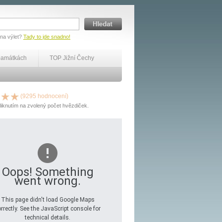
 na výlet?
Tady to jde snadno!
památkách
TOP Jižní Čechy
(9295 hodnocení)
liknutím na zvolený počet hvězdiček.
Oops! Something
went wrong.
This page didn't load Google Maps
rrectly. See the JavaScript console for
technical details.