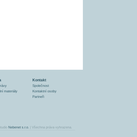
a
Kontakt
právy
Společnost
ní materiály
Kontaktní osoby
Partneři
tudio
Nebenet s.r.o.
| Všechna práva vyhrazena.