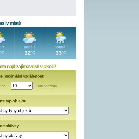
sí v místě
ota
neděle
pondělí
32
33
°C
°C
°C
te najít zajímavosti v okoli?
te maximální vzdálenost:
t do
km od místa.
rte typ objektu
te aktivity