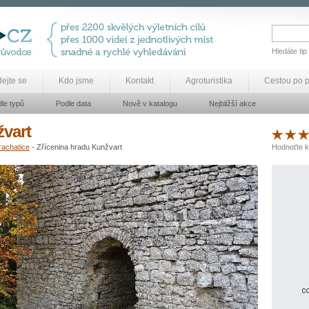
Hledáte tip
dejte se
Kdo jsme
Kontakt
Agroturistika
Cestou po 
le typů
Podle data
Nově v katalogu
Nejbližší akce
žvart
rachatice
- Zřícenina hradu Kunžvart
Hodnoťte k
co