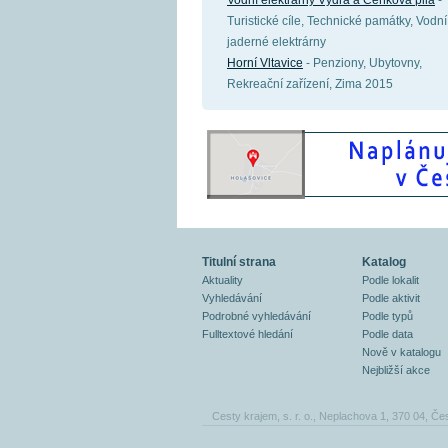
Vodní elektrárny Vydra a Čeňkova pila
-
Turistické cíle, Technické památky, Vodní
jaderné elektrárny
Horní Vltavice
- Penziony, Ubytovny,
Rekreační zařízení, Zima 2015
Titulní strana
Katalog
Aktuality
Podle lokalit
Vyhledávání
Podle aktivit
Podrobné vyhledávání
Podle typů
Fulltextové hledání
Podle data
Nově v katalogu
Nejbližší akce
Cesty krajem, s. r. o., Neplachova 1, 370 04, Če