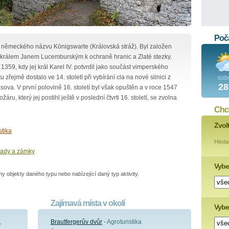
Poča
německého názvu Königswarte (Královská stráž). Byl založen
tí králem Janem Lucemburským k ochraně hranic a Zlaté stezky.
1359, kdy jej král Karel IV. potvrdil jako součást vimperského
zřejmě dostalo ve 14. století při vybírání cla na nové silnici z
sob
28
a. V první polovině 16. století byl však opuštěn a v roce 1547
ru, který jej postihl ještě v poslední čtvrti 16. století, se zvolna
Chce
Zvol
stika
Hleda
ady a zámky
Vybe
 objekty daného typu nebo nabízející daný typ aktivity.
Zajímavá místa v okolí
Vyber
,
Brautfergerův dvůr
- Agroturistika