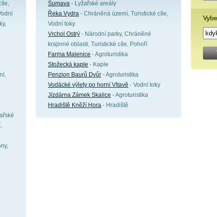
íle,
Šumava
- Lyžařské areály
Vodní
Řeka Vydra
- Chráněná území, Turistické cíle,
Vybe
ky,
Vodní toky
Vrchol Ostrý
- Národní parky, Chráněné
krajinné oblasti, Turistické cíle, Pohoří
Farma Malenice
- Agroturistika
Stožecká kaple
- Kaple
ní,
Penzion Baurů Dvůr
- Agroturistika
,
Vodácké výlety po horní Vltavě
- Vodní toky
Jízdárna Zámek Skalice
- Agroturistika
Hradiště Kněží Hora
- Hradiště
žařské
,
ony,