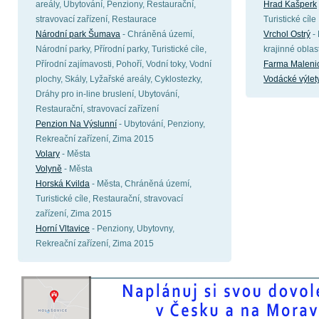
areály, Ubytování, Penziony, Restaurační,
Hrad Kašperk
stravovací zařízení, Restaurace
Turistické cíle
Národní park Šumava
- Chráněná území,
Vrchol Ostrý
- 
Národní parky, Přírodní parky, Turistické cíle,
krajinné oblast
Přírodní zajímavosti, Pohoří, Vodní toky, Vodní
Farma Maleni
plochy, Skály, Lyžařské areály, Cyklostezky,
Vodácké výlety
Dráhy pro in-line bruslení, Ubytování,
Restaurační, stravovací zařízení
Penzion Na Výslunní
- Ubytování, Penziony,
Rekreační zařízení, Zima 2015
Volary
- Města
Volyně
- Města
Horská Kvilda
- Města, Chráněná území,
Turistické cíle, Restaurační, stravovací
zařízení, Zima 2015
Horní Vltavice
- Penziony, Ubytovny,
Rekreační zařízení, Zima 2015