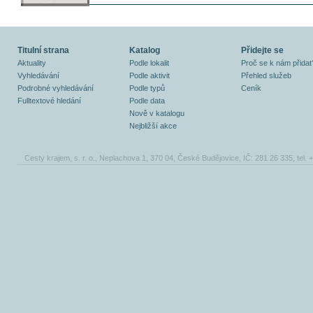
Titulní strana
Katalog
Přidejte se
Aktuality
Podle lokalit
Proč se k nám přidat
Vyhledávání
Podle aktivit
Přehled služeb
Podrobné vyhledávání
Podle typů
Ceník
Fulltextové hledání
Podle data
Nově v katalogu
Nejbližší akce
Cesty krajem, s. r. o., Neplachova 1, 370 04, České Budějovice, IČ: 281 26 335, tel.