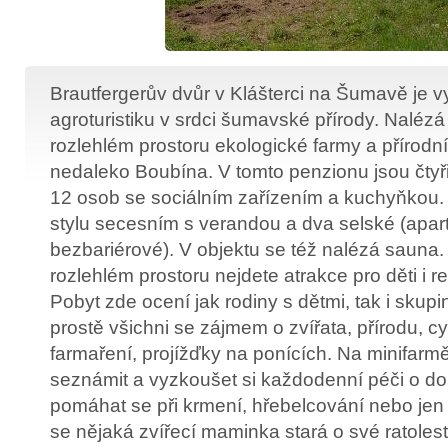
Brautfergerův dvůr v Klášterci na Šumavě je v
agroturistiku v srdci šumavské přírody. Naléz
rozlehlém prostoru ekologické farmy a přírodn
nedaleko Boubína. V tomto penzionu jsou čtyři
12 osob se sociálním zařízením a kuchyňkou
stylu secesním s verandou a dva selské (apar
bezbariérové). V objektu se též nalézá sauna
rozlehlém prostoru nejdete atrakce pro děti i r
Pobyt zde ocení jak rodiny s dětmi, tak i skupiny
prostě všichni se zájmem o zvířata, přírodu, cyk
farmaření, projížďky na ponících. Na minifarm
seznámit a vyzkoušet si každodenní péči o do
pomáhat se při krmení, hřebelcování nebo jen 
se nějaká zvířecí maminka stará o své ratolesti