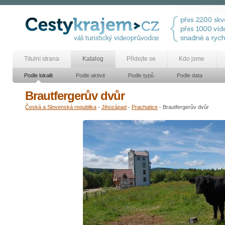
Titulní strana
Katalog
Přidejte se
Kdo jsme
Podle lokalit
Podle aktivit
Podle typů
Podle data
Brautfergerův dvůr
Česká a Slovenská republika
-
Jihozápad
-
Prachatice
- Brautfergerův dvůr