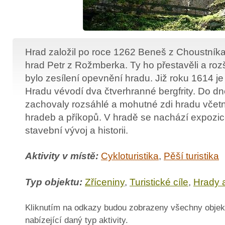
Hrad založil po roce 1262 Beneš z Choustníka
hrad Petr z Rožmberka. Ty ho přestavěli a rozšíř
bylo zesílení opevnění hradu. Již roku 1614 j
Hradu vévodí dva čtverhranné bergfrity. Do d
zachovaly rozsáhlé a mohutné zdi hradu včet
hradeb a příkopů. V hradě se nachází expozic
stavební vývoj a historii.
Aktivity v místě:
Cykloturistika
,
Pěší turistika
Typ objektu:
Zříceniny
,
Turistické cíle
,
Hrady 
Kliknutím na odkazy budou zobrazeny všechny objek
nabízející daný typ aktivity.