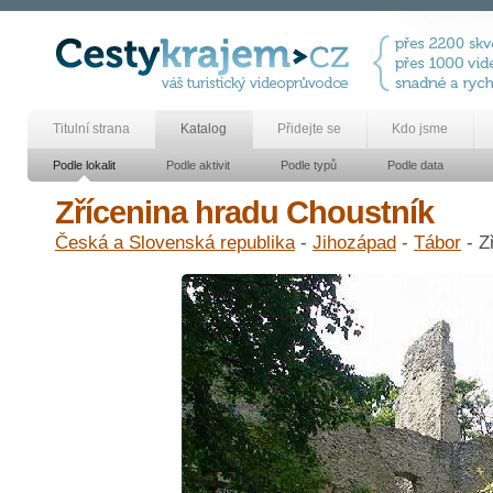
Titulní strana
Katalog
Přidejte se
Kdo jsme
Podle lokalit
Podle aktivit
Podle typů
Podle data
Zřícenina hradu Choustník
Česká a Slovenská republika
-
Jihozápad
-
Tábor
- Z