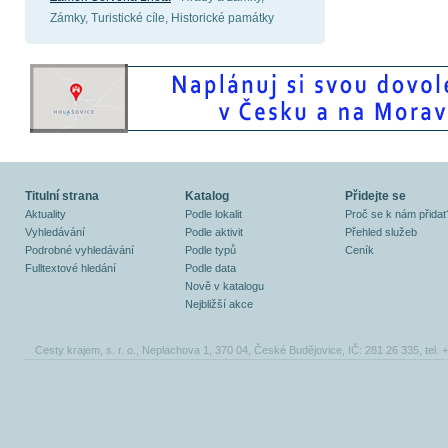
Zámky, Turistické cíle, Historické památky
Titulní strana
Katalog
Přidejte se
Aktuality
Podle lokalit
Proč se k nám přidat
Vyhledávání
Podle aktivit
Přehled služeb
Podrobné vyhledávání
Podle typů
Ceník
Fulltextové hledání
Podle data
Nově v katalogu
Nejbližší akce
Cesty krajem, s. r. o., Neplachova 1, 370 04, České Budějovice, IČ: 281 26 335, tel.