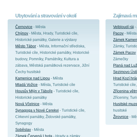
Ubytování a stravování v okolí
Zajímavá mí
Černovice
- Města
Velbloudí ráj
-
Chýnov
- Města, Hrady, Turistické cíle,
Pacov
- Města
Historické památky, Galerie a výstavy
Zámek Kameni
Město Tábor
- Města, Informační střediska,
Zámky, Turisti
Turistické cíle, Historické památky, Historické
Zámek Pacov
budovy, Pomníky, Památníky, Kultura a
Zámečky
zábava, Městská památková rezervace, Jižní
Planá nad Luž
Čechy husitské
Sezimovo Ústí
Kamenice nad Lipou
- Města
Hrad Kozí hrá
Mladá Vožice
- Města, Turistické cíle
Turistické cíle
Housův Mlýn v Táboře
- Turistické cíle,
Zřícenina vět
Historické památky
Zříceniny, Turi
Nová Včelnice
- Města
Husitské muz
Synagoga v Nové Cerekvi
- Turistické cíle,
husitské
Církevní památky, Židovské památky,
Žirovnice
- Mě
Synagogy
Soběslav
- Města
Zámek Červená Lhota
- Hrady a zámky,