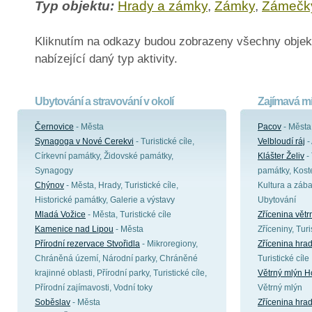
Typ objektu:
Hrady a zámky
,
Zámky
,
Zámečk
Kliknutím na odkazy budou zobrazeny všechny objek
nabízející daný typ aktivity.
Ubytování a stravování v okolí
Zajímavá mí
Černovice
- Města
Pacov
- Města
Synagoga v Nové Cerekvi
- Turistické cíle,
Velbloudí ráj
-
Církevní památky, Židovské památky,
Klášter Želiv
- 
Synagogy
památky, Koste
Chýnov
- Města, Hrady, Turistické cíle,
Kultura a zába
Historické památky, Galerie a výstavy
Ubytování
Mladá Vožice
- Města, Turistické cíle
Zřícenina vět
Kamenice nad Lipou
- Města
Zříceniny, Turi
Přírodní rezervace Stvořidla
- Mikroregiony,
Zřícenina hra
Chráněná území, Národní parky, Chráněné
Turistické cíle
krajinné oblasti, Přírodní parky, Turistické cíle,
Větrný mlýn H
Přírodní zajímavosti, Vodní toky
Větrný mlýn
Soběslav
- Města
Zřícenina hra