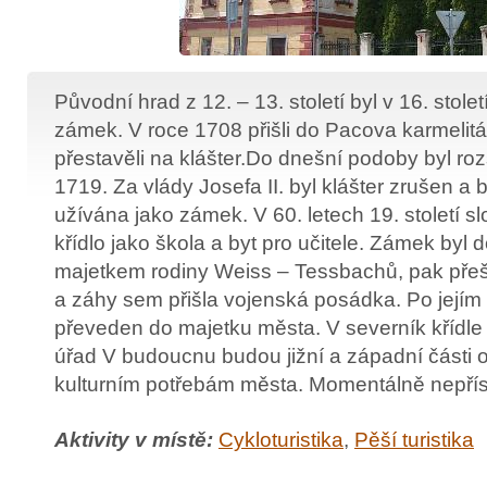
Původní hrad z 12. – 13. století byl v 16. stole
zámek. V roce 1708 přišli do Pacova karmelit
přestavěli na klášter.Do dnešní podoby byl ro
1719. Za vlády Josefa II. byl klášter zrušen a
užívána jako zámek. V 60. letech 19. století s
křídlo jako škola a byt pro učitele. Zámek byl
majetkem rodiny Weiss – Tessbachů, pak přeš
a záhy sem přišla vojenská posádka. Po její
převeden do majetku města. V severník křídle 
úřad V budoucnu budou jižní a západní části o
kulturním potřebám města. Momentálně nepřís
Aktivity v místě:
Cykloturistika
,
Pěší turistika