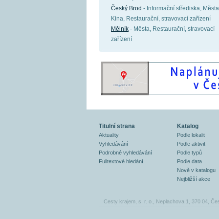
Český Brod
- Informační střediska, Města
Kina, Restaurační, stravovací zařízení
Mělník
- Města, Restaurační, stravovací
zařízení
Titulní strana
Katalog
Aktuality
Podle lokalit
Vyhledávání
Podle aktivit
Podrobné vyhledávání
Podle typů
Fulltextové hledání
Podle data
Nově v katalogu
Nejbližší akce
Cesty krajem, s. r. o., Neplachova 1, 370 04, Če