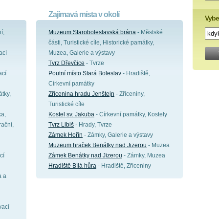
Zajímavá místa v okolí
Vybe
í,
Muzeum Staroboleslavská brána
- Městské
části, Turistické cíle, Historické památky,
ací
Muzea, Galerie a výstavy
Tvrz Dřevčice
- Tvrze
ací
Poutní místo Stará Boleslav
- Hradiště,
Církevní památky
tky,
Zřícenina hradu Jenštejn
- Zříceniny,
Turistické cíle
ka,
Kostel sv. Jakuba
- Církevní památky, Kostely
ační,
Tvrz Libiš
- Hrady, Tvrze
Zámek Hořín
- Zámky, Galerie a výstavy
Muzeum hraček Benátky nad Jizerou
- Muzea
cí
Zámek Benátky nad Jizerou
- Zámky, Muzea
Hradiště Bílá hůra
- Hradiště, Zříceniny
a a
vací