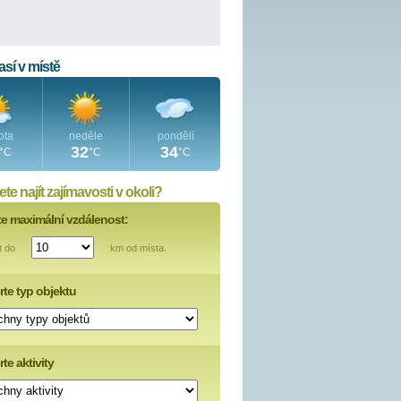
sí v místě
ota
neděle
pondělí
32
34
°C
°C
°C
te najít zajímavosti v okoli?
te maximální vzdálenost:
t do
km od místa.
rte typ objektu
te aktivity