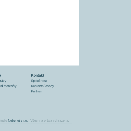
a
Kontakt
právy
Společnost
ní materiály
Kontaktní osoby
Partneři
tudio
Nebenet s.r.o.
| Všechna práva vyhrazena.