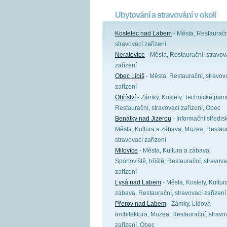
Ubytování a stravování v okolí
Kostelec nad Labem
- Města, Restauračn
stravovací zařízení
Neratovice
- Města, Restaurační, stravov
zařízení
Obec Libiš
- Města, Restaurační, stravov
zařízení
Obříství
- Zámky, Kostely, Technické pamá
Restaurační, stravovací zařízení, Obec
Benátky nad Jizerou
- Informační středis
Města, Kultura a zábava, Muzea, Restaur
stravovací zařízení
Milovice
- Města, Kultura a zábava,
Sportoviště, hřiště, Restaurační, stravova
zařízení
Lysá nad Labem
- Města, Kostely, Kultur
zábava, Restaurační, stravovací zařízení
Přerov nad Labem
- Zámky, Lidová
architektura, Muzea, Restaurační, stravo
zařízení, Obec