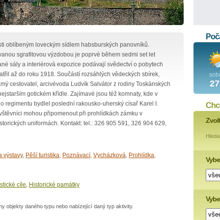
Poča
osti oblíbeným loveckým sídlem habsburských panovníků.
nou sgrafitovou výzdobou je poprvé během sedmi set let
ané sály a interiérová expozice podávají svědectví o pobytech
třil až do roku 1918. Součástí rozsáhlých vědeckých sbírek,
sob
27
známý cestovatel, arcivévoda Ludvík Salvátor z rodiny Toskánských
jstarším gotickém křídle. Zajímavé jsou též komnaty, kde v
 regimentu bydlel poslední rakousko-uherský císař Karel I.
Chce
vštěvníci mohou připomenout při prohlídkách zámku v
Zvol
torických uniformách. Kontakt: tel.: 326 905 591, 326 904 629,
Hleda
a výstavy
,
Pěší turistika
,
Poznávací
,
Vycházková
,
Prohlídka
,
Vybe
stické cíle
,
Historické památky
Vyber
 objekty daného typu nebo nabízející daný typ aktivity.