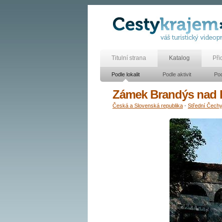
Titulní strana
Katalog
Při
Podle lokalit
Podle aktivit
Pod
Zámek Brandýs nad
Česká a Slovenská republika
-
Střední Čech