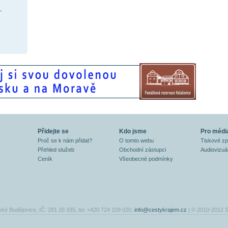
,
Přidejte se
Kdo jsme
Pro médi
Proč se k nám přidat?
O tomto webu
Tiskové z
Přehled služeb
Obchodní zástupci
Audiovizuál
Ceník
Všeobecné podmínky
ské Budějovice, IČ: 281 26 335, tel. +420 724 109 020,
info@cestykrajem.cz
| © 2010-2012 S