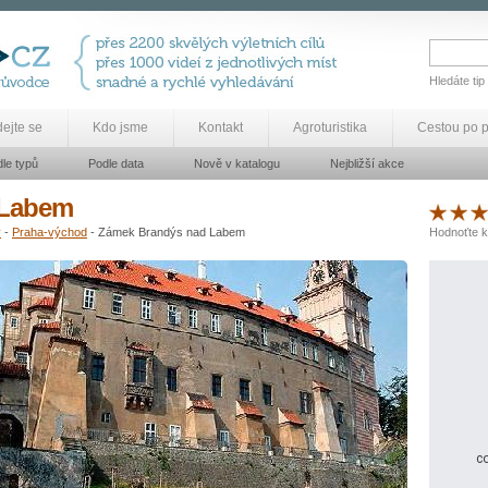
Hledáte tip
dejte se
Kdo jsme
Kontakt
Agroturistika
Cestou po 
le typů
Podle data
Nově v katalogu
Nejbližší akce
 Labem
y
-
Praha-východ
- Zámek Brandýs nad Labem
Hodnoťte k
co