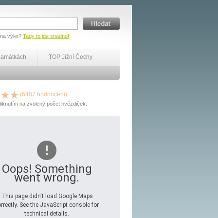
 na výlet?
Tady to jde snadno!
památkách
TOP Jižní Čechy
(6487 hodnocení)
liknutím na zvolený počet hvězdiček.
Oops! Something
went wrong.
This page didn't load Google Maps
rrectly. See the JavaScript console for
technical details.