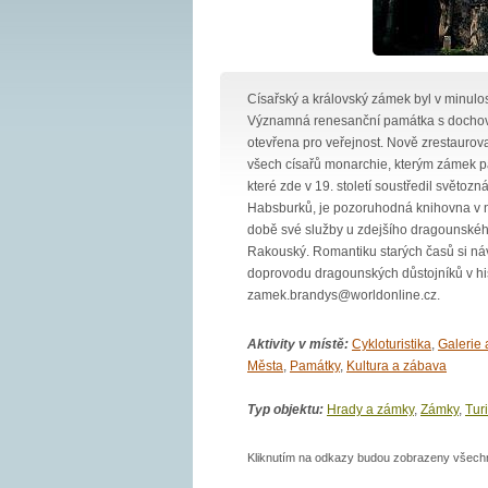
Císařský a královský zámek byl v minul
Významná renesanční památka s dochova
otevřena pro veřejnost. Nově zrestaurov
všech císařů monarchie, kterým zámek pa
které zde v 19. století soustředil světo
Habsburků, je pozoruhodná knihovna v ne
době své služby u zdejšího dragounského
Rakouský. Romantiku starých časů si ná
doprovodu dragounských důstojníků v his
zamek.brandys@worldonline.cz.
Aktivity v místě:
Cykloturistika
,
Galerie 
Města
,
Památky
,
Kultura a zábava
Typ objektu:
Hrady a zámky
,
Zámky
,
Turi
Kliknutím na odkazy budou zobrazeny všechny