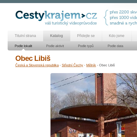
Titulní strana
Katalog
Přidejte se
Kdo jsme
Podle lokalit
Podle aktivit
Podle typů
Podle data
Obec Libiš
Česká a Slovenská republika
-
Střední Čechy
-
Mělník
- Obec Libiš