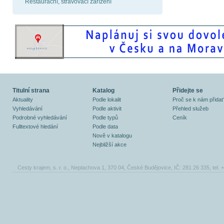
Restaurační, stravovací zařízení
Titulní strana
Katalog
Přidejte se
Aktuality
Podle lokalit
Proč se k nám přidat
Vyhledávání
Podle aktivit
Přehled služeb
Podrobné vyhledávání
Podle typů
Ceník
Fulltextové hledání
Podle data
Nově v katalogu
Nejbližší akce
Cesty krajem, s. r. o., Neplachova 1, 370 04, České Budějovice, IČ: 281 26 335, tel.