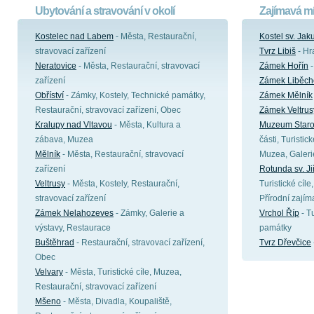
Ubytování a stravování v okolí
Zajímavá mí
Kostelec nad Labem
- Města, Restaurační,
Kostel sv. Jak
stravovací zařízení
Tvrz Libiš
- Hr
Neratovice
- Města, Restaurační, stravovací
Zámek Hořín
-
zařízení
Zámek Liběch
Obříství
- Zámky, Kostely, Technické památky,
Zámek Mělník
Restaurační, stravovací zařízení, Obec
Zámek Veltrus
Kralupy nad Vltavou
- Města, Kultura a
Muzeum Staro
zábava, Muzea
části, Turistic
Mělník
- Města, Restaurační, stravovací
Muzea, Galeri
zařízení
Rotunda sv. Ji
Veltrusy
- Města, Kostely, Restaurační,
Turistické cíle
stravovací zařízení
Přírodní zajím
Zámek Nelahozeves
- Zámky, Galerie a
Vrchol Říp
- Tu
výstavy, Restaurace
památky
Buštěhrad
- Restaurační, stravovací zařízení,
Tvrz Dřevčice
Obec
Velvary
- Města, Turistické cíle, Muzea,
Restaurační, stravovací zařízení
Mšeno
- Města, Divadla, Koupaliště,