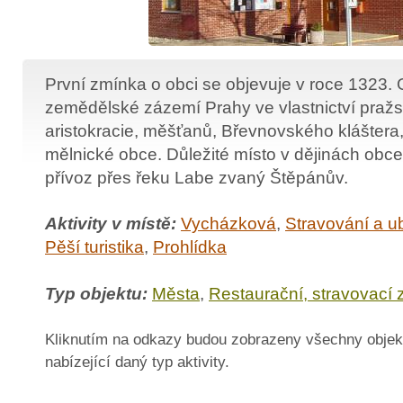
První zmínka o obci se objevuje v roce 1323. 
zemědělské zázemí Prahy ve vlastnictví pražs
aristokracie, měšťanů, Břevnovského kláštera
mělnické obce. Důležité místo v dějinách obce
přívoz přes řeku Labe zvaný Štěpánův.
Aktivity v místě:
Vycházková
,
Stravování a u
Pěší turistika
,
Prohlídka
Typ objektu:
Města
,
Restaurační, stravovací 
Kliknutím na odkazy budou zobrazeny všechny objek
nabízející daný typ aktivity.