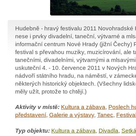
Hudebně - hravý festivalu 2011 Novohradské H
nese i prvky divadelní, taneční, výtvarné a mls
informační centrum Nové Hrady (jižní Čechy) 
festival s převahou muziky, muzicírování, ale 
tanečními, divadelními, výtvarnými a mlsavými.
uskuteční 4. - 10. července 2011 v Nových Hr
nádvoří státního hradu, na náměstí, v zámeck
některých historický objektech. (Všechny lidsk
měly užít, protože to chtějí.)
Aktivity v místě:
Kultura a zábava
,
Poslech h
představení
,
Galerie a výstavy
,
Tanec
,
Festiva
Typ objektu:
Kultura a zábava
,
Divadla
,
Setká