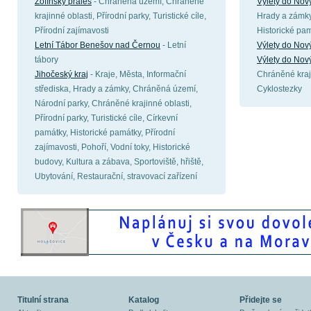
Žofínský prales
- Chráněná území, Chráněné
Výlety do Nov
krajinné oblasti, Přírodní parky, Turistické cíle,
Hrady a zámky,
Přírodní zajímavosti
Historické pa
Letní Tábor Benešov nad Černou
- Letní
Výlety do Nov
tábory
Výlety do Nov
Jihočeský kraj
- Kraje, Města, Informační
Chráněné kraji
střediska, Hrady a zámky, Chráněná území,
Cyklostezky
Národní parky, Chráněné krajinné oblasti,
Přírodní parky, Turistické cíle, Církevní
památky, Historické památky, Přírodní
zajímavosti, Pohoří, Vodní toky, Historické
budovy, Kultura a zábava, Sportoviště, hřiště,
Ubytování, Restaurační, stravovací zařízení
Titulní strana
Katalog
Přidejte se