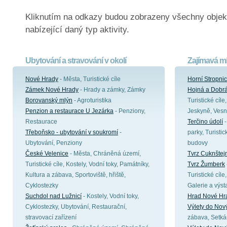
Kliknutím na odkazy budou zobrazeny všechny objek
nabízející daný typ aktivity.
Ubytování a stravování v okolí
Zajímavá mí
Nové Hrady
- Města, Turistické cíle
Horní Stropni
Zámek Nové Hrady
- Hrady a zámky, Zámky
Hojná a Dobr
Borovanský mlýn
- Agroturistika
Turistické cíle
Penzion a restaurace U Jezárka
- Penziony,
Jeskyně, Vesn
Restaurace
Terčino údolí
-
Třeboňsko - ubytování v soukromí
-
parky, Turistic
Ubytování, Penziony
budovy
České Velenice
- Města, Chráněná území,
Tvrz Cuknštej
Turistické cíle, Kostely, Vodní toky, Památníky,
Tvrz Žumberk
Kultura a zábava, Sportoviště, hřiště,
Turistické cíl
Cyklostezky
Galerie a výst
Suchdol nad Lužnicí
- Kostely, Vodní toky,
Hrad Nové Hr
Cyklostezky, Ubytování, Restaurační,
Výlety do Nov
stravovací zařízení
zábava, Setká