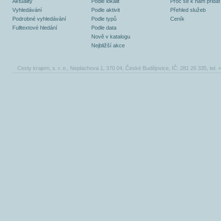
Aktuality
Podle lokalit
Proč se k nám přidat
Vyhledávání
Podle aktivit
Přehled služeb
Podrobné vyhledávání
Podle typů
Ceník
Fulltextové hledání
Podle data
Nově v katalogu
Nejbližší akce
Cesty krajem, s. r. o., Neplachova 1, 370 04, České Budějovice, IČ: 281 26 335, tel.