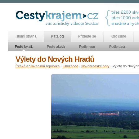
Titulní strana
Katalog
Přidejte se
Kdo jsme
Podle lokalit
Podle aktivit
Podle typů
Podle data
Výlety do Nových Hradů
Česká a Slovenská republika
-
Jihozápad
-
Novohradské hory
- Výlety do Novýc