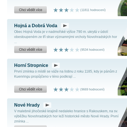
(11811 hodnocení)
Hojná a Dobrá Voda
Obec Hojná Voda je v nadmořské výšce 790 m. ukrytá v údolí
obestoupeném ze tří stran významnými vrcholy Novohradských hor
...
(9534 hodnocení)
Horní Stropnice
První zmínka o místě se váže na listinu z roku 1185, kdy je pánům z
Kuenringu propůjčeno v léno podkrají ...
(9669 hodnocení)
Nové Hrady
V malebné jihočeské krajině nedaleko hranice s Rakouskem, na sv.
výběžku Novohradských hor leží historické město Nové Hrady. První
zmínka ...