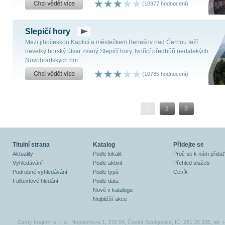
(10977 hodnocení)
Slepičí hory
Mezi jihočeskou Kaplicí a městečkem Benešov nad Černou leží
nevelký horský útvar zvaný Slepičí hory, tvořící předhůří nedalekých
Novohradských hor. ...
(10785 hodnocení)
1
2
3
Titulní strana
Katalog
Přidejte se
Aktuality
Podle lokalit
Proč se k nám přidat
Vyhledávání
Podle aktivit
Přehled služeb
Podrobné vyhledávání
Podle typů
Ceník
Fulltextové hledání
Podle data
Nově v katalogu
Nejbližší akce
Cesty krajem, s. r. o., Neplachova 1, 370 04, České Budějovice, IČ: 281 26 335, tel.