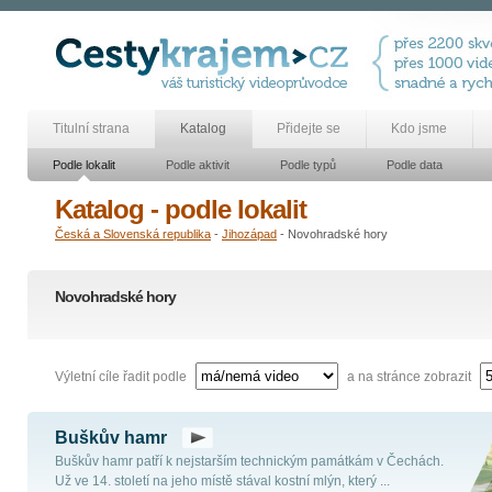
Titulní strana
Katalog
Přidejte se
Kdo jsme
Podle lokalit
Podle aktivit
Podle typů
Podle data
Katalog - podle lokalit
Česká a Slovenská republika
-
Jihozápad
- Novohradské hory
Novohradské hory
Výletní cíle řadit podle
a na stránce zobrazit
Buškův hamr
Buškův hamr patří k nejstarším technickým památkám v Čechách.
Už ve 14. století na jeho místě stával kostní mlýn, který ...