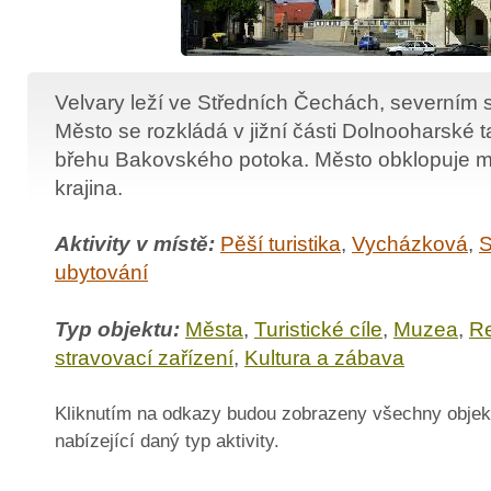
Velvary leží ve Středních Čechách, severním
Město se rozkládá v jižní části Dolnooharské 
břehu Bakovského potoka. Město obklopuje m
krajina.
Aktivity v místě:
Pěší turistika
,
Vycházková
,
S
ubytování
Typ objektu:
Města
,
Turistické cíle
,
Muzea
,
Re
stravovací zařízení
,
Kultura a zábava
Kliknutím na odkazy budou zobrazeny všechny objek
nabízející daný typ aktivity.