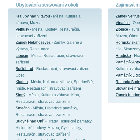
Ubytování a stravování v okolí
Zajímavá mí
Kralupy nad Vltavou
- Města, Kultura a
Zámek Veltrus
zábava, Muzea
Vinařice
- Obe
Veltrusy
- Města, Kostely, Restaurační,
Zlonice
- Turis
stravovací zařízení
Muzea, Obec
Zámek Nelahozeves
- Zámky, Galerie a
Hornický skan
výstavy, Restaurace
cíle, Skanzen
Libušín
- Města, Restaurační, stravovací
Hradisko
- Hra
zařízení
Památník Ant
Buštěhrad
- Restaurační, stravovací zařízení,
Kultura a záb
Obec
Památník Lidi
Kladno
- Města, Kultura a zábava, Sportoviště,
Rotunda Bud
hřiště, Restaurační, stravovací zařízení
Slovanské hra
Slaný
- Města, Kultura a zábava, Kina,
Zámek Kladn
Restaurační, stravovací zařízení
Smečno
- Města, Historické památky,
Restaurační, stravovací zařízení
Budyně nad Ohří
- Hrady, Historické památky,
Historické budovy, Muzea, Cyklostezky,
Restaurační, stravovací zařízení