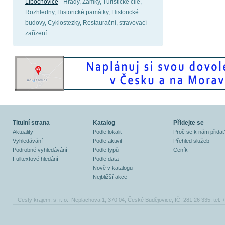
Libochovice
- Hrady, Zámky, Turistické cíle,
Rozhledny, Historické památky, Historické
budovy, Cyklostezky, Restaurační, stravovací
zařízení
Titulní strana
Katalog
Přidejte se
Aktuality
Podle lokalit
Proč se k nám přidat
Vyhledávání
Podle aktivit
Přehled služeb
Podrobné vyhledávání
Podle typů
Ceník
Fulltextové hledání
Podle data
Nově v katalogu
Nejbližší akce
Cesty krajem, s. r. o., Neplachova 1, 370 04, České Budějovice, IČ: 281 26 335, tel.