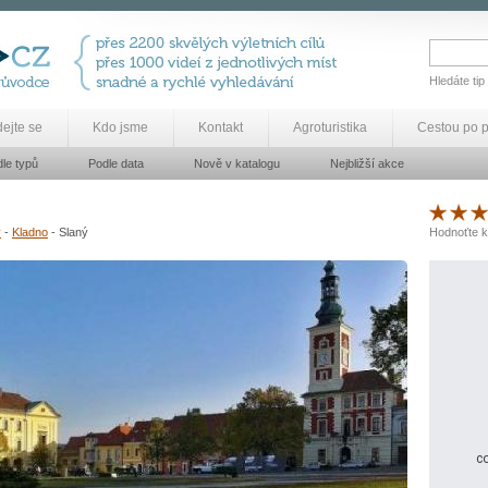
Hledáte tip
dejte se
Kdo jsme
Kontakt
Agroturistika
Cestou po 
le typů
Podle data
Nově v katalogu
Nejbližší akce
y
-
Kladno
- Slaný
Hodnoťte k
co