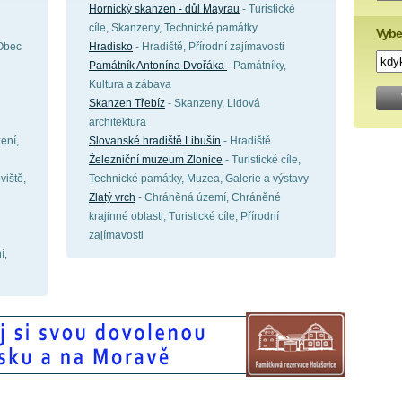
Hornický skanzen - důl Mayrau
- Turistické
cíle, Skanzeny, Technické památky
Vybe
 Obec
Hradisko
- Hradiště, Přírodní zajímavosti
Památník Antonína Dvořáka
- Památníky,
Kultura a zábava
Skanzen Třebíz
- Skanzeny, Lidová
architektura
ení,
Slovanské hradiště Libušín
- Hradiště
Železniční muzeum Zlonice
- Turistické cíle,
viště,
Technické památky, Muzea, Galerie a výstavy
Zlatý vrch
- Chráněná území, Chráněné
krajinné oblasti, Turistické cíle, Přírodní
zajímavosti
í,