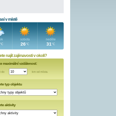
sí v místě
ek
sobota
neděle
26
31
°C
°C
°C
te najít zajímavosti v okoli?
te maximální vzdálenost:
t do
km od místa.
rte typ objektu
te aktivity