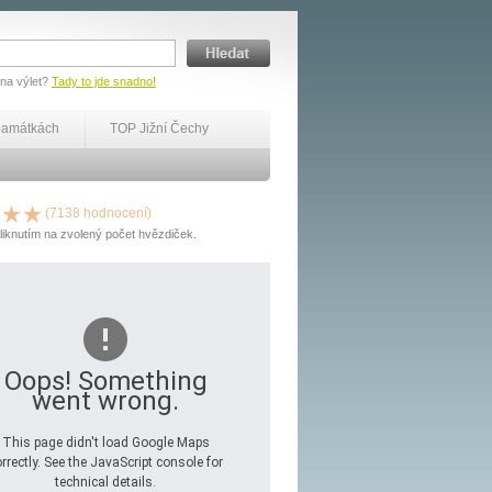
 na výlet?
Tady to jde snadno!
památkách
TOP Jižní Čechy
(7138 hodnocení)
liknutím na zvolený počet hvězdiček.
Oops! Something
went wrong.
This page didn't load Google Maps
rrectly. See the JavaScript console for
technical details.