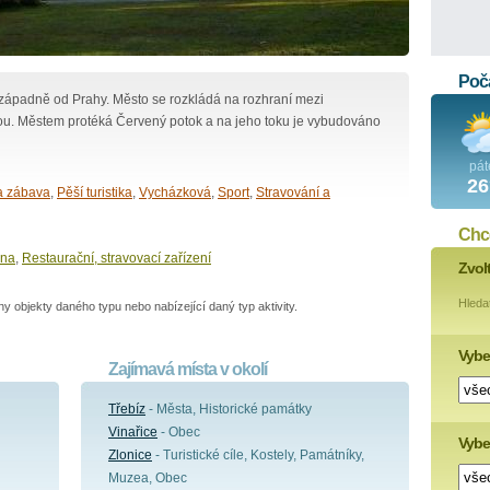
Poča
ozápadně od Prahy. Město se rozkládá na rozhraní mezi
ou. Městem protéká Červený potok a na jeho toku je vybudováno
pát
26
a zábava
,
Pěší turistika
,
Vycházková
,
Sport
,
Stravování a
Chce
ina
,
Restaurační, stravovací zařízení
Zvol
Hleda
 objekty daného typu nebo nabízející daný typ aktivity.
Vybe
Zajímavá místa v okolí
Třebíz
- Města, Historické památky
Vinařice
- Obec
Vyber
Zlonice
- Turistické cíle, Kostely, Památníky,
Muzea, Obec