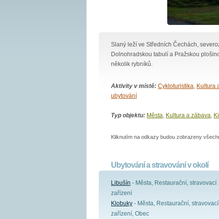
Slaný leží ve Středních Čechách, sever
Dolnohradskou tabulí a Pražskou plošin
několik rybníků.
Aktivity v místě:
Cykloturistika
,
Kultura 
ubytování
Typ objektu:
Města
,
Kultura a zábava
,
K
Kliknutím na odkazy budou zobrazeny všechny
Ubytování a stravování v okolí
Libušín
- Města, Restaurační, stravovací
zařízení
Klobuky
- Města, Restaurační, stravovací
zařízení, Obec