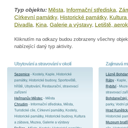
Typ objektu:
Města
,
Informační střediska
,
Zá
Církevní památky
,
Historické památky
,
Kultura
Divadla
,
Kina
,
Galerie a výstavy
,
Letiště, aero
Kliknutím na odkazy budou zobrazeny všechny objek
nabízející daný typ aktivity.
Ubytování a stravování v okolí
Zajímavá mí
Sezemice
- Kostely, Kaple, Historické
Lázně Bohda
památky, Historické budovy, Sportoviště,
Ráby
- Kaple, 
hřiště, Ubytování, Restaurační, stravovací
Rybitví
- Muzea
zařízení
stravovací zař
Heřmanův Městec
- Města
Bohdanečský r
Chrudim
- Informační střediska, Města,
parky, Vodní p
Turistické cíle, Církevní památky, Kostely,
Hrad Kunětick
Historické památky, Historické budovy, Kultura
Historické pam
a zábava, Muzea, Galerie a výstavy
Muzeum bratří