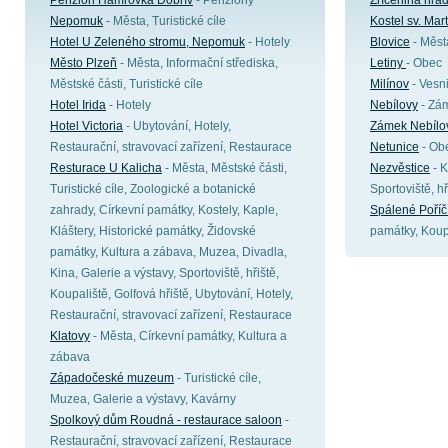
Penzion Hamrovka Dobřív
- Penziony
Zřícenina hrad
Nepomuk
- Města, Turistické cíle
Kostel sv. Mar
Hotel U Zeleného stromu, Nepomuk
- Hotely
Blovice
- Měst
Město Plzeň
- Města, Informační střediska,
Letiny
- Obec
Městské části, Turistické cíle
Milínov
- Vesn
Hotel Irida
- Hotely
Nebílovy
- Zá
Hotel Victoria
- Ubytování, Hotely,
Zámek Nebílo
Restaurační, stravovací zařízení, Restaurace
Netunice
- Ob
Resturace U Kalicha
- Města, Městské části,
Nezvěstice
- K
Turistické cíle, Zoologické a botanické
Sportoviště, h
zahrady, Církevní památky, Kostely, Kaple,
Spálené Poříč
Kláštery, Historické památky, Židovské
památky, Koup
památky, Kultura a zábava, Muzea, Divadla,
Kina, Galerie a výstavy, Sportoviště, hřiště,
Koupaliště, Golfová hřiště, Ubytování, Hotely,
Restaurační, stravovací zařízení, Restaurace
Klatovy
- Města, Církevní památky, Kultura a
zábava
Západočeské muzeum
- Turistické cíle,
Muzea, Galerie a výstavy, Kavárny
Spolkový dům Roudná - restaurace saloon
-
Restaurační, stravovací zařízení, Restaurace