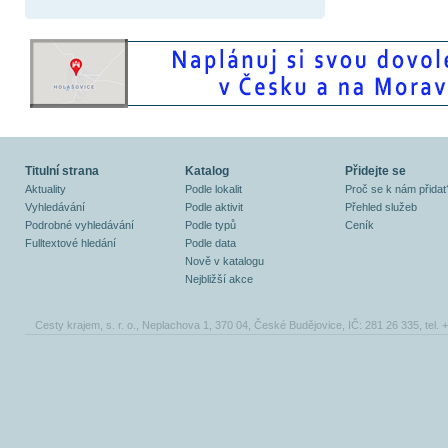
Titulní strana
Katalog
Přidejte se
Aktuality
Podle lokalit
Proč se k nám přidat
Vyhledávání
Podle aktivit
Přehled služeb
Podrobné vyhledávání
Podle typů
Ceník
Fulltextové hledání
Podle data
Nově v katalogu
Nejbližší akce
Cesty krajem, s. r. o., Neplachova 1, 370 04, České Budějovice, IČ: 281 26 335, tel.