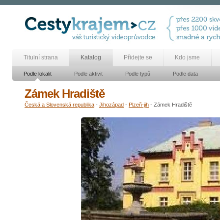
Titulní strana
Katalog
Přidejte se
Kdo jsme
Podle lokalit
Podle aktivit
Podle typů
Podle data
Zámek Hradiště
Česká a Slovenská republika
-
Jihozápad
-
Plzeň-jih
- Zámek Hradiště